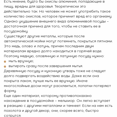
Есть мнение, будто бы окислы алюминия, попадающие в
пищу, вредны для здоровья. Теоретически это
действительно так. Но человек не может употребить такое
количество окислов, которое причинит вред его организму.
Однако ухудшение внешнего вида алюминиевой посуды –
достаточная причина для того, чтобы не ставить ее в
посудомойку.
Существуют другие металлы, которые после
автоматической мойки могут потемнеть, покрыться пятнами.
Это медь, олово и латунь, причем последним двум
материалам вредно долго находиться в горячей воде.
Поэтому медную, оловянную и латунную посуду нужно:
мыть вручную;
вытирать сразу после завершения мытья.
Деревянную посуду и кухонную утварь тоже не следует
долго подвергать воздействию воды. Даже если она
покрыта лаком, лучше мыть ее вручную. Иначе
многослойные доски могут расклеиться, лопатки потеряют
форму.
Еще один материал, которому противопоказано
нахождение в посудомойке – мельхиор. Он легко вступает
в реакцию с другими металлами и темнеет. Если на нем есть
позолота и другой декор, они, скорее всего, быстро
сотрутся.