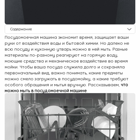
О Hotpoint
Технологии
Содержание
Где купить
Посудомоечная машина экономит время, защищает ваши
Какую посуду можно мыть в посудомоечной машине?
руки от воздействия воды и бытовой химии. Но далеко не
Журнал
Что следует мыть в посудомоечной машине с осторожностью?
всю посуду и кухонную утварь можно в ней мыть. Разные
материалы по-разному реагируют на горячую воду,
Какую посуду ставить нельзя?
Сервис
моющие средства и механическое воздействие во время
мойки. Чтобы ваша посуда служила долго и сохраняла
8 800 3333 887
первоначальный вид, важно понимать, какие предметы
можно смело загружать в посудомойку, а какие требуют
особого обращения и мытья вручную. Рассказываем,
что
можно мыть в посудомоечной машине
.