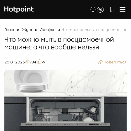
Холодильники
Главная
Журнал
Лайфхаки
Что можно мыть в посудомоечной 
-
-
-
Что можно мыть в посудомоечной
Морозильные камеры
машине, а что вообще нельзя
Стиральные и сушильные машины
Посудомоечные машины
20.01.2026
784
79
Поделиться
Варочные панели
Духовые шкафы
Кухонные плиты
Вытяжки
Микроволновые печи
Малая бытовая техника