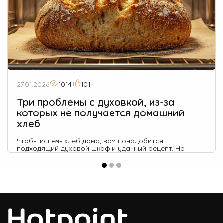
27.01.2026
1014
101
Три проблемы с духовкой, из-за
которых не получается домашний
хлеб
Чтобы испечь хлеб дома, вам понадобится
подходящий духовой шкаф и удачный рецепт. Но
результат все равно может разочаровать: хлеб не
поднимается, остается сырым внутри или
покрывается слишком твердой коркой.