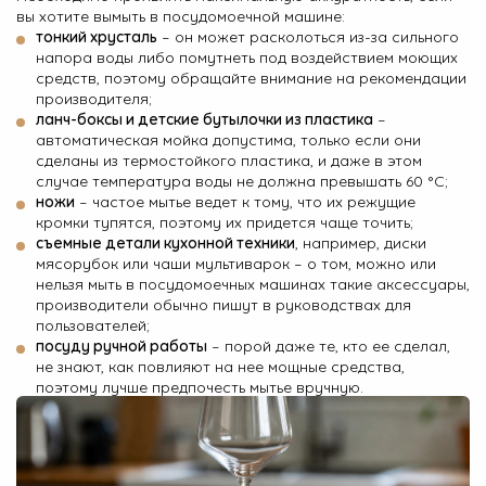
вы хотите вымыть в посудомоечной машине:
тонкий хрусталь
– он может расколоться из-за сильного
напора воды либо помутнеть под воздействием моющих
средств, поэтому обращайте внимание на рекомендации
производителя;
ланч-боксы и детские бутылочки из пластика
–
автоматическая мойка допустима, только если они
сделаны из термостойкого пластика, и даже в этом
случае температура воды не должна превышать 60 °C;
ножи
– частое мытье ведет к тому, что их режущие
кромки тупятся, поэтому их придется чаще точить;
съемные детали кухонной техники
, например, диски
мясорубок или чаши мультиварок – о том, можно или
нельзя мыть в посудомоечных машинах такие аксессуары,
производители обычно пишут в руководствах для
пользователей;
посуду ручной работы
– порой даже те, кто ее сделал,
не знают, как повлияют на нее мощные средства,
поэтому лучше предпочесть мытье вручную.