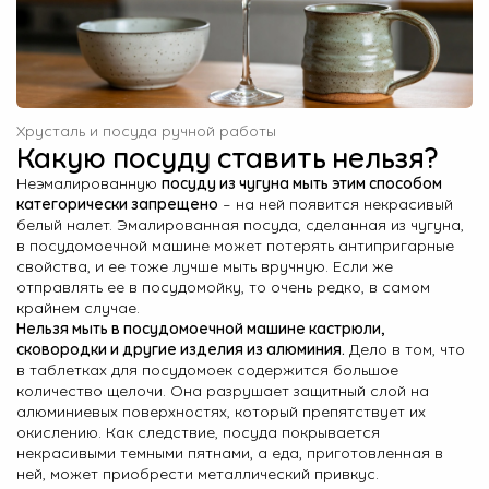
Хрусталь и посуда ручной работы
Какую посуду ставить нельзя?
Неэмалированную
посуду из чугуна мыть этим способом
категорически запрещено
– на ней появится некрасивый
белый налет. Эмалированная посуда, сделанная из чугуна,
в посудомоечной машине может потерять антипригарные
свойства, и ее тоже лучше мыть вручную. Если же
отправлять ее в посудомойку, то очень редко, в самом
крайнем случае.
Нельзя мыть в посудомоечной машине кастрюли,
сковородки и другие изделия из алюминия.
Дело в том, что
в таблетках для посудомоек содержится большое
количество щелочи. Она разрушает защитный слой на
алюминиевых поверхностях, который препятствует их
окислению. Как следствие, посуда покрывается
некрасивыми темными пятнами, а еда, приготовленная в
ней, может приобрести металлический привкус.