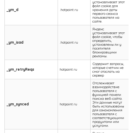
устанавливает этот
файл cookie для
_ym_d
.hotpoint.ru
хранения даты
1
первого сеанса
пользователя на
сайте.
Яндекс
устанавливает этот
файл cookie, чтобы
определить,
_ym_isad
.hotpoint.ru
установлены ли у
посетителя
блокировщики
рекламы.
Содержит запросы,
которые счетчик не
_ym_retryReqs
hotpoint.ru
смог отослать на
сервер
Отслеживает
взаимодействие
пользователя с
функцией панели
поиска веб-сайта.
Эти данные могут
_ym_synced
hotpoint.ru
быть использованы
для ознакомления
пользователя с
соответствующими
продуктами или
услугами.