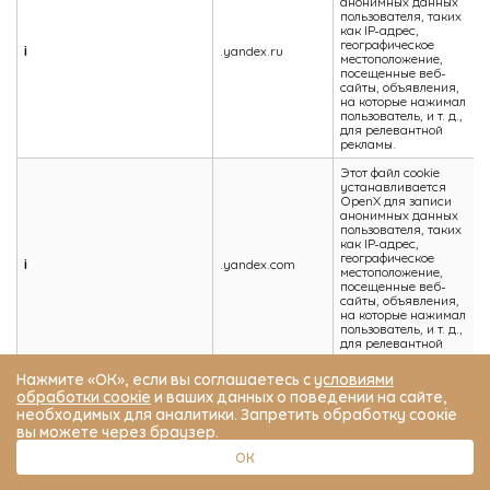
анонимных данных
пользователя, таких
как IP-адрес,
географическое
i
.yandex.ru
местоположение,
посещенные веб-
сайты, объявления,
на которые нажимал
пользователь, и т. д.,
для релевантной
рекламы.
Этот файл cookie
устанавливается
OpenX для записи
анонимных данных
пользователя, таких
как IP-адрес,
географическое
i
.yandex.com
местоположение,
посещенные веб-
сайты, объявления,
на которые нажимал
пользователь, и т. д.,
для релевантной
рекламы.
Нажмите «ОК», если вы соглашаетесь с
условиями
Используется для
обработки соокіе
и ваших данных о поведении на сайте,
баннера-
необходимых для аналитики. Запретить обработку соокіе
предупреждения о
metrika_enabled
.hotpoint.ru
сборе cookies
вы можете через браузер.
(ставится при
открытии сайта).
ОК
Используется для