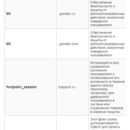
Обеспечение
безопасности и
защиты от
bh
.yandex.ru
автоматизированных
действий, аналитика
поведения
пользователя.
Обеспечение
безопасности и
защиты от
bh
.yandex.com
автоматизированных
действий, аналитика
поведения
пользователя.
Используется для
сохранения
состояния
пользователя и
отслеживания его
активности в течение
одного сеанса
hotpoint_session
hotpoint.ru
просмотра,
например, для
удержания
пользователя в
системе или
сохранения товаров
в корзине покупок.
Этот файл cookie
устанавливается
OpenX для записи