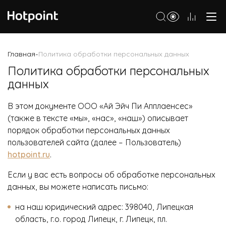
Холодильники
Главная
Политика обработки персональных данных
-
Морозильные камеры
Политика обработки персональных
данных
Стиральные и сушильные машины
Посудомоечные машины
В этом документе ООО «Ай Эйч Пи Апплаенсес»
(также в тексте «мы», «нас», «наш») описывает
Варочные панели
порядок обработки персональных данных
пользователей сайта (далее – Пользователь)
Духовые шкафы
hotpoint.ru
.
Кухонные плиты
Если у вас есть вопросы об обработке персональных
Вытяжки
данных, вы можете написать письмо:
Микроволновые печи
на наш юридический адрес: 398040, Липецкая
область, г.о. город Липецк, г. Липецк, пл.
Малая бытовая техника