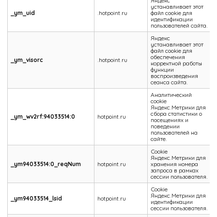
Яндекс
устанавливает этот
_ym_uid
.hotpoint.ru
файл cookie для
1
идентификации
пользователей сайта.
Яндекс
устанавливает этот
файл cookie для
обеспечения
_ym_visorc
.hotpoint.ru
корректной работы
функции
воспроизведения
сеанса сайта.
Аналитический
cookie
Яндекс.Метрики для
сбора статистики о
_ym_wv2rf:94033514:0
hotpoint.ru
посещениях и
поведении
пользователей на
сайте.
Cookie
Яндекс.Метрики для
_ym94033514:0_reqNum
hotpoint.ru
хранения номера
запроса в рамках
сессии пользователя.
Cookie
Яндекс.Метрики для
_ym94033514_lsid
hotpoint.ru
идентификации
сессии пользователя.