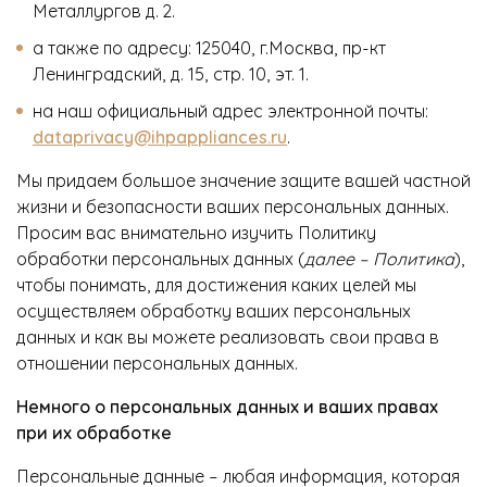
Металлургов д. 2.
О Hotpoint
а также по адресу: 125040, г.Москва, пр-кт
Ленинградский, д. 15, стр. 10, эт. 1.
Технологии
на наш официальный адрес электронной почты:
Где купить
dataprivacy@ihpappliances.ru
.
Журнал
Мы придаем большое значение защите вашей частной
жизни и безопасности ваших персональных данных.
Сервис
Просим вас внимательно изучить Политику
8 800 3333 887
обработки персональных данных (
далее – Политика
),
чтобы понимать, для достижения каких целей мы
осуществляем обработку ваших персональных
данных и как вы можете реализовать свои права в
отношении персональных данных.
Немного о персональных данных и ваших правах
при их обработке
Персональные данные – любая информация, которая