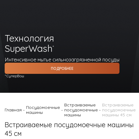
О Hotpoint
Технологии
Технология
Где купить
SuperWash
*
Журнал
Интенсивное мытье сильнозагрязненной посуды
Сервис
ПОДРОБНЕЕ
8 800 3333 887
*СуперВош
Встраиваемые
Встраиваемые
Посудомоечные
Главная
посудомоечные
посудомоечные
-
-
-
машины
машины
машины 45 см
Встраиваемые посудомоечные машины
45 см