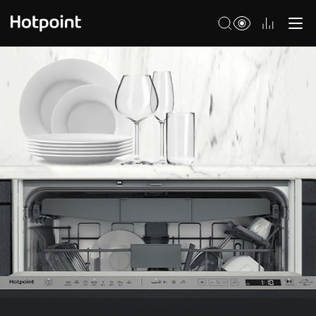
Холодильники
Морозильные камеры
Стиральные и сушильные машины
Посудомоечные машины
Варочные панели
Духовые шкафы
Кухонные плиты
Вытяжки
Микроволновые печи
Малая бытовая техника