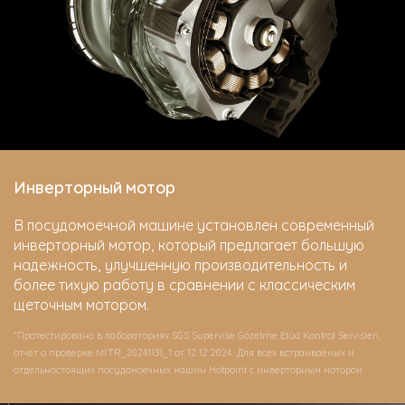
Инверторный мотор
В посудомоечной машине установлен современный
инверторный мотор, который предлагает большую
надежность, улучшенную производительность и
более тихую работу в сравнении с классическим
щеточным мотором.
*Протестировано в лабораториях SGS Supervise Gözetme Etüd Kontrol Servisleri,
отчет о проверке №TR_20241131_1 от 12.12.2024. Для всех встраиваемых и
отдельностоящих посудомоечных машин Hotpoint c инверторным мотором.