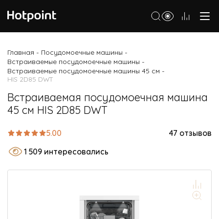
Холодильники
Главная
Посудомоечные машины
-
-
Встраиваемые посудомоечные машины
-
Морозильные камеры
Встраиваемые посудомоечные машины 45 см
-
HIS 2D85 DWT
Стиральные и сушильные машины
Встраиваемая посудомоечная машина
Посудомоечные машины
45 см HIS 2D85 DWT
Варочные панели
5.00
47 отзывов
Духовые шкафы
1 509 интересовались
Кухонные плиты
Вытяжки
Микроволновые печи
Малая бытовая техника