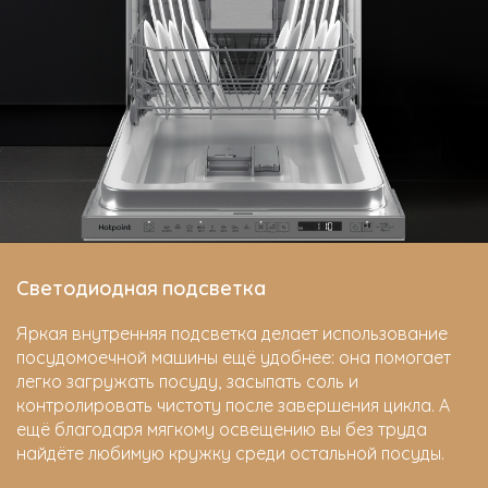
Светодиодная подсветка
Яркая внутренняя подсветка делает использование
посудомоечной машины ещё удобнее: она помогает
легко загружать посуду, засыпать соль и
контролировать чистоту после завершения цикла. А
ещё благодаря мягкому освещению вы без труда
найдёте любимую кружку среди остальной посуды.