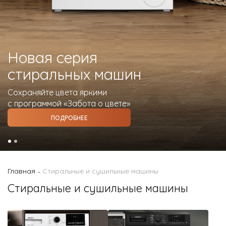
О Hotpoint
Технологии
Новая серия
Где купить
стиральных машин
Журнал
Сохраняйте цвета яркими
Сервис
с программой «Забота о цвете»
8 800 3333 887
ПОДРОБНЕЕ
Главная
Стиральные и сушильные машины
-
Стиральные и сушильные машины