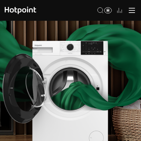
Холодильники
Морозильные камеры
Стиральные и сушильные машины
Посудомоечные машины
Варочные панели
Духовые шкафы
Кухонные плиты
Вытяжки
Микроволновые печи
Малая бытовая техника