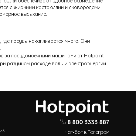
загрузки обеспечивают удобное размещение
ется с жирными кастрюлями и сковородами.
номерное высыхание.
где посуды накапливается много. Они
.
ход за посудомоечными машинами от Hotpoint.
ри разумном расходе воды и электроэнергии.
8 800 3333 887
ых
Чат-бот в Телеграм