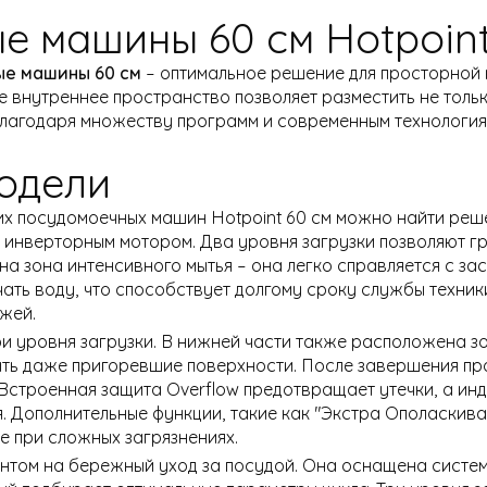
е машины 60 см Hotpoin
е машины 60 см
– оптимальное решение для просторной ку
 внутреннее пространство позволяет разместить не тольк
Благодаря множеству программ и современным технология
одели
х посудомоечных машин Hotpoint 60 см можно найти реше
инверторным мотором. Два уровня загрузки позволяют гр
а зона интенсивного мытья – она легко справляется с з
ать воду, что способствует долгому сроку службы техники
жей.
и уровня загрузки. В нижней части также расположена зо
ать даже пригоревшие поверхности. После завершения пр
 Встроенная защита Overflow предотвращает утечки, а ин
. Дополнительные функции, такие как "Экстра Ополаскива
е при сложных загрязнениях.
нтом на бережный уход за посудой. Она оснащена систе