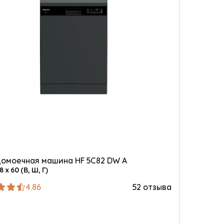
омоечная машина HF 5C82 DW A
8 х 60 (В, Ш, Г)
4.86
52 отзыва