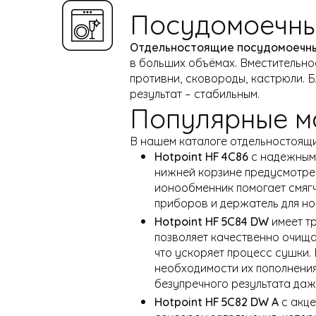
Посудомоечны
Отдельностоящие посудомоечны
в больших объёмах. Вместительное
противни, сковороды, кастрюли. 
результат – стабильным.
Популярные м
В нашем каталоге отдельностоящи
Hotpoint HF 4C86
с надежным 
нижней корзине предусмотрен
ионообменник помогает смягч
приборов и держатель для но
Hotpoint HF 5C84 DW
имеет тр
позволяет качественно очищ
что ускоряет процесс сушки.
необходимости их пополнения
безупречного результата даж
Hotpoint HF 5C82 DW A
с акце