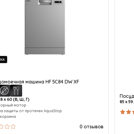
НКА
омоечная машина HF 5C84 DW XF
Посуд
.8 х 60 (В, Ш, Г)
85 х 59.
торный мотор
а защиты от протечек AquaStop
 корзина
0 отзывов