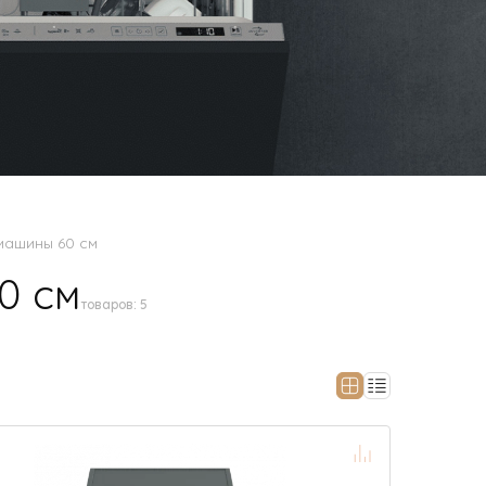
машины 60 см
0 см
товаров:
5