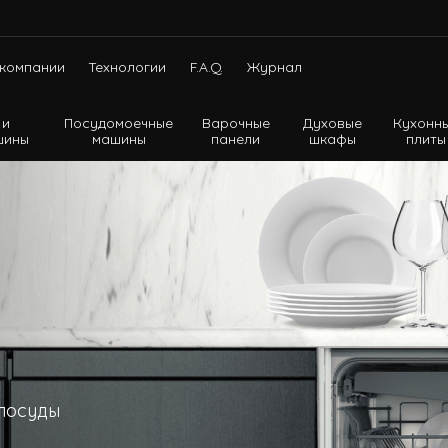
компании
Технологии
F.A.Q.
Журнал
 и
Посудомоечные
Варочные
Духовые
Кухонн
шины
машины
панели
шкафы
плиты
Холодильники с нижней морозильной камерой
Холодильники с верхней морозильной камерой
Холодильники Side-by-side
 посуды