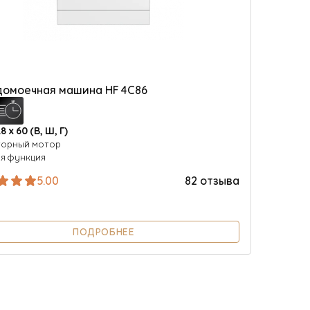
домоечная машина HF 4C86
.8 х 60 (В, Ш, Г)
торный мотор
я функция
5.00
82 отзыва
ПОДРОБНЕЕ