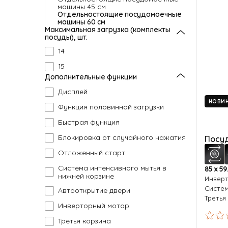
машины 45 см
Отдельностоящие посудомоечные
машины 60 см
Максимальная загрузка (комплекты
посуды), шт.
14
15
Дополнительные функции
Дисплей
НОВИ
Функция половинной загрузки
Быстрая функция
Блокировка от случайного нажатия
Посуд
Отложенный старт
Система интенсивного мытья в
85 х 59
нижней корзине
Инвер
Систем
Автооткрытие двери
Третья
Инверторный мотор
Третья корзина