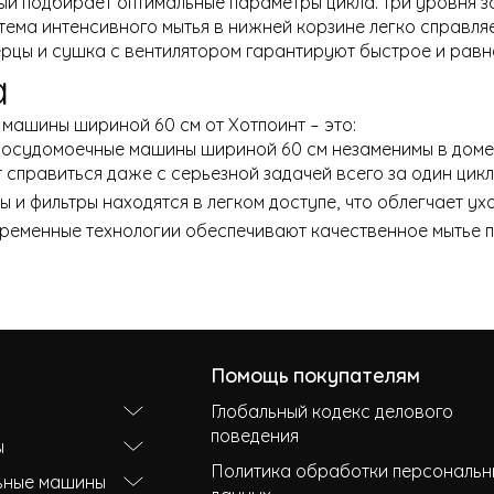
ый подбирает оптимальные параметры цикла. Три уровня 
тема интенсивного мытья в нижней корзине легко справля
ерцы и сушка с вентилятором гарантируют быстрое и рав
а
ашины шириной 60 см от Хотпоинт – это:
осудомоечные машины шириной 60 см незаменимы в доме, 
т справиться даже с серьезной задачей всего за один цикл
ы и фильтры находятся в легком доступе, что облегчает у
еменные технологии обеспечивают качественное мытье п
Помощь покупателям
Глобальный кодекс делового
поведения
ы
Политика обработки персональн
ьные машины