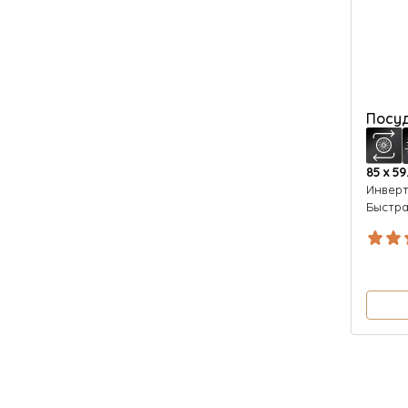
Посу
85 х 59
Инвер
Быстра