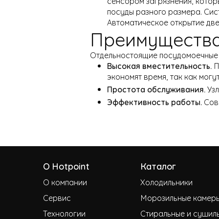
сенсором загрязнения, котор
посуды разного размера. Сис
Автоматическое открытие дв
Преимуществ
Отдельностоящие посудомоечные м
Высокая вместительность.
П
экономят время, так как могу
Простота обслуживания.
Узл
Эффективность работы.
Совр
О Hotpoint
Каталог
О компании
Холодильники
Сервис
Морозильные камер
Технологии
Стиральные и сушил