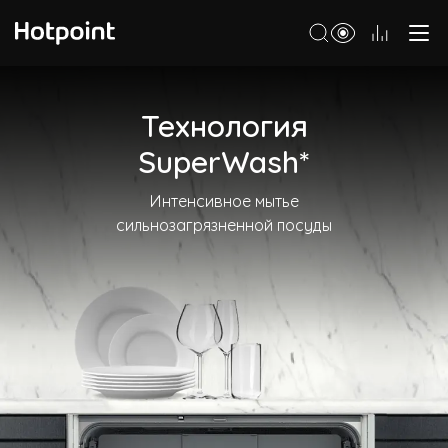
Холодильники
Технология
Морозильные камеры
SuperWash*
Стиральные и сушильные машины
Интенсивное мытье
Посудомоечные машины
сильнозагрязненной посуды
Варочные панели
Духовые шкафы
Кухонные плиты
Вытяжки
Микроволновые печи
Малая бытовая техника