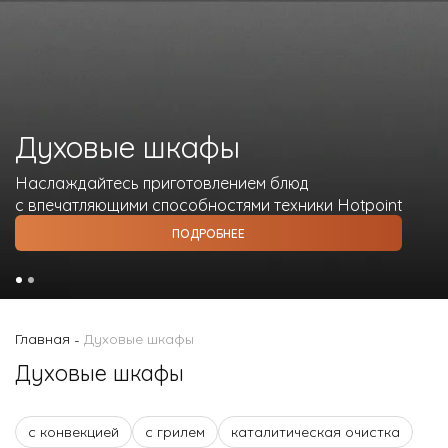
О Hotpoint
Технологии
Где купить
Духовые шкафы
Журнал
Наслаждайтесь приготовлением блюд
Сервис
с впечатляющими способностями техники Hotpoint
8 800 3333 887
ПОДРОБНЕЕ
Главная
Духовые шкафы
-
Духовые шкафы
с конвекцией
с грилем
каталитическая очистка