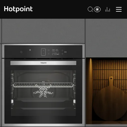
Холодильники
Морозильные камеры
Стиральные и сушильные машины
Посудомоечные машины
Варочные панели
Духовые шкафы
Кухонные плиты
Вытяжки
Микроволновые печи
Малая бытовая техника