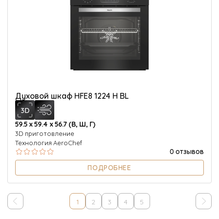
Духовой шкаф HFE8 1224 H BL
59.5 х 59.4 х 56.7 (В, Ш, Г)
3D приготовление
Технология AeroChef
0 отзывов
ПОДРОБНЕЕ
1
2
3
4
5