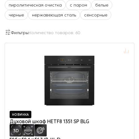
пиролитическая очистка
с паром
белые
черные
нержавеющая сталь
сенсорные
Фильтры
Количество товаров:
60
НОВИНКА
Духовой шкаф HETF8 1351 SP BLG
59.5 х 59.4 х 56.7 (В, Ш, Г)