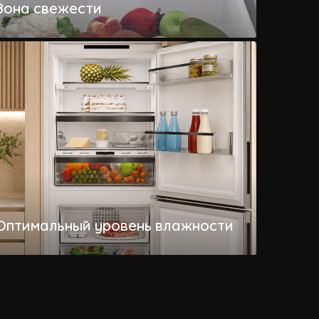
Зона свежести
Отделение с температурой 0–3 °C помогает
дольше хранить свежие продукты.
Оптимальный уровень влажности
Оптимальный баланс влажности и
температуры благодаря равномерной
циркуляции воздуха.