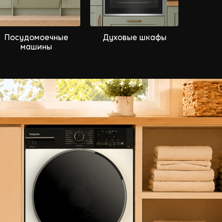
Посудомоечные
Духовые шкафы
В
машины