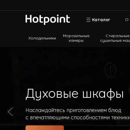
О 
Каталог
Морозильные
Стиральные
Холодильники
камеры
сушильные ма
Холодильники
Морозильные камеры
Стиральные и сушильные машины
Посудомоечные машины
Варочные панели
Духовые шкафы
Духовые шкафы
Кухонные плиты
Наслаждайтесь приготовлением блюд
Вытяжки
с впечатляющими способностями техники
Микроволновые печи