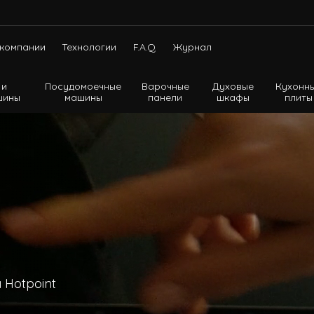
компании
Технологии
F.A.Q.
Журнал
 и
Посудомоечные
Варочные
Духовые
Кухонн
шины
машины
панели
шкафы
плиты
Холодильники с нижней морозильной камерой
Холодильники с верхней морозильной камерой
Холодильники Side-by-side
 Hotpoint