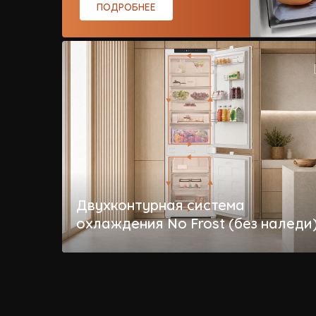
ПОДРОБНЕЕ
Двухконтурная система
охлаждения No Frost (без наледи
Предотвращает образование инея и налед
без необходимости ручной разморозки.