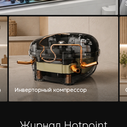
)
Инверторный компрессор
и
Тихая работа, надежность и экономия
электроэнергии.
Журнал Hotpoint