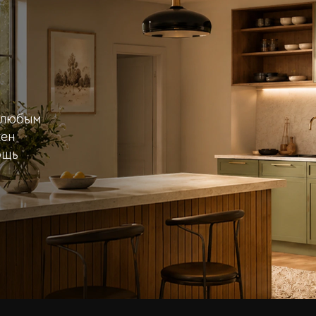
ь любым
жен
ощь