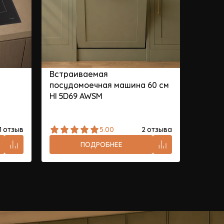
Встраиваемая
Сушил
посудомоечная машина 60 см
W
HI 5D69 AWSM
1 отзыв
5.00
2 отзыва
ПОДРОБНЕЕ