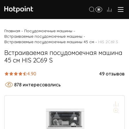
Холодильники
Главная
Посудомоечные машины
-
-
Встраиваемые посудомоечные машины
-
Морозильные камеры
Встраиваемые посудомоечные машины 45 см
HIS 2C69 S
-
Стиральные и сушильные машины
Встраиваемая посудомоечная машина
45 см HIS 2C69 S
Посудомоечные машины
Варочные панели
4.90
49 отзывов
Духовые шкафы
878 интересовались
Кухонные плиты
Вытяжки
Микроволновые печи
Малая бытовая техника