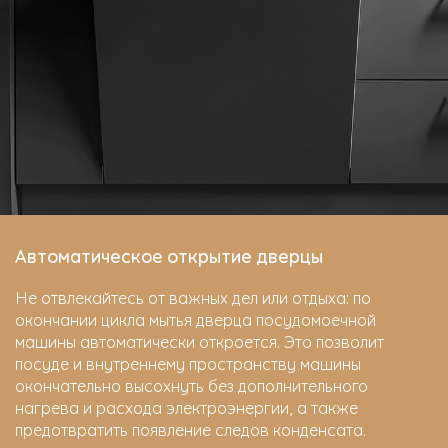
Автоматическое открытие дверцы
Не отвлекайтесь от важных дел или отдыха: по
окончании цикла мытья дверца посудомоечной
машины автоматически откроется. Это позволит
посуде и внутреннему пространству машины
окончательно высохнуть без дополнительного
нагрева и расхода электроэнергии, а также
предотвратить появление следов конденсата.