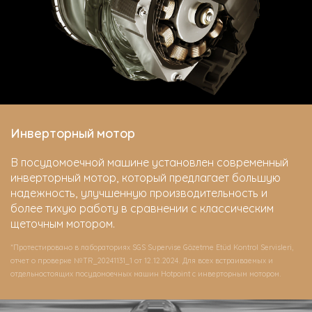
Инверторный мотор
В посудомоечной машине установлен современный
инверторный мотор, который предлагает большую
надежность, улучшенную производительность и
более тихую работу в сравнении с классическим
щеточным мотором.
*Протестировано в лабораториях SGS Supervise Gözetme Etüd Kontrol Servisleri,
отчет о проверке №TR_20241131_1 от 12.12.2024. Для всех встраиваемых и
отдельностоящих посудомоечных машин Hotpoint c инверторным мотором.