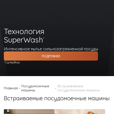
О Hotpoint
Технологии
Технология
Где купить
SuperWash
*
Журнал
Интенсивное мытье сильнозагрязненной посуды
Сервис
ПОДРОБНЕЕ
8 800 3333 887
*СуперВош
Посудомоечные
Встраиваемые
Главная
-
-
машины
посудомоечные машины
Встраиваемые посудомоечные машины