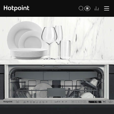
Холодильники
Морозильные камеры
Стиральные и сушильные машины
Посудомоечные машины
Варочные панели
Духовые шкафы
Кухонные плиты
Вытяжки
Микроволновые печи
Малая бытовая техника