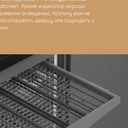
аботает. Яркий индикатор хорошо
дневном освещении, поэтому вам не
аз открывать дверцу или подходить к
рки.