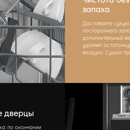
запаха
Доставайте сухую 
постороннего зап
дополнительный ве
удаляет остаточн
воздуха. Сушка пр
е дверцы
ха: по окончании