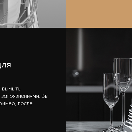
для
о вымыть
 загрязнениями. Вы
ример, после