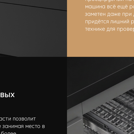
машина всё ещё р
заметен даже при 
придётся лишний р
технике для прове
овых
асти позволит
 занимая место в
 более