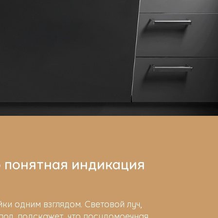
 понятная индикация
йки одним взглядом. Световой луч,
ол, подскажет, что посудомоечная