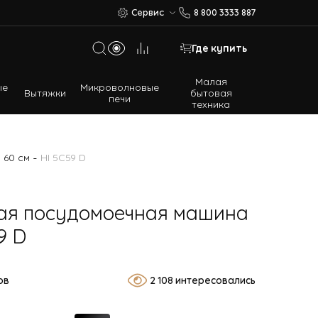
Сервис
8 800 3333 887
Где купить
Малая
ые
Микроволновые
Вытяжки
бытовая
печи
техника
Многодверные холодильники
Встраиваемые холодильники
-
 60 см
HI 5C59 D
ая посудомоечная машина
9 D
ов
2 108 интересовались