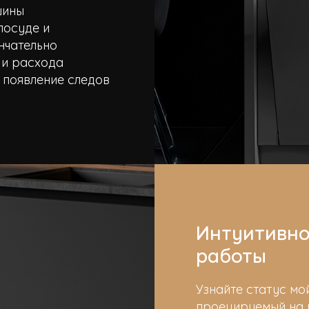
шины
посуде и
нчательно
 и расхода
 появление следов
Интуитивно
работы
Узнайте статус мо
проецируемый на п