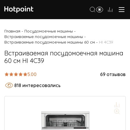
Холодильники
Главная
Посудомоечные машины
-
-
Встраиваемые посудомоечные машины
-
Морозильные камеры
Встраиваемые посудомоечные машины 60 см
HI 4C39
-
Стиральные и сушильные машины
Встраиваемая посудомоечная машина
60 см HI 4C39
Посудомоечные машины
Варочные панели
5.00
69 отзывов
Духовые шкафы
818 интересовались
Кухонные плиты
Вытяжки
Микроволновые печи
Малая бытовая техника