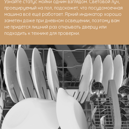
Узнайте статус мойки одним взглядом. Световой луч,
проецируемый на пол, подскажет, что посудомоечная
машина всё ещё работает. Яркий индикатор хорошо
заметен даже при дневном освещении, поэтому вам
не придётся лишний раз открывать дверцу или
подходить к технике для проверки.