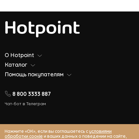
О Hotpoint
Каталог
Помощь покупателям
8 800 3333 887
Чат-бот в Телеграм
Нажмите «ОК», если вы соглашаетесь с
условиями
обработки соокіе
и ваших данных о поведении на сайте,
© 2026 Hotpoint (Хотпоинт) – Официальный сайт. Все права защищены.