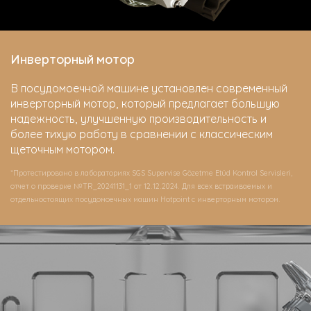
Инверторный мотор
В посудомоечной машине установлен современный
инверторный мотор, который предлагает большую
надежность, улучшенную производительность и
более тихую работу в сравнении с классическим
щеточным мотором.
*Протестировано в лабораториях SGS Supervise Gözetme Etüd Kontrol Servisleri,
отчет о проверке №TR_20241131_1 от 12.12.2024. Для всех встраиваемых и
отдельностоящих посудомоечных машин Hotpoint c инверторным мотором.