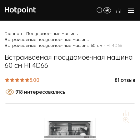
Холодильники
Главная
Посудомоечные машины
-
-
Встраиваемые посудомоечные машины
-
Морозильные камеры
Встраиваемые посудомоечные машины 60 см
HI 4D66
-
Стиральные и сушильные машины
Встраиваемая посудомоечная машина
60 см HI 4D66
Посудомоечные машины
Варочные панели
5.00
81 отзыв
Духовые шкафы
918 интересовались
Кухонные плиты
Вытяжки
Микроволновые печи
Малая бытовая техника