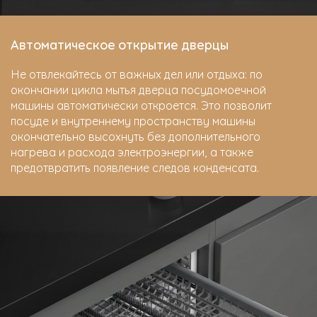
Автоматическое открытие дверцы
Не отвлекайтесь от важных дел или отдыха: по
окончании цикла мытья дверца посудомоечной
машины автоматически откроется. Это позволит
посуде и внутреннему пространству машины
окончательно высохнуть без дополнительного
нагрева и расхода электроэнергии, а также
предотвратить появление следов конденсата.