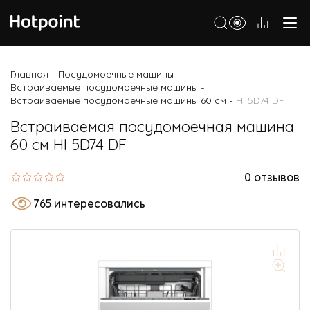
Холодильники
Главная
Посудомоечные машины
-
-
Встраиваемые посудомоечные машины
-
Морозильные камеры
Встраиваемые посудомоечные машины 60 см
HI 5D74 DF
-
Стиральные и сушильные машины
Встраиваемая посудомоечная машина
60 см HI 5D74 DF
Посудомоечные машины
Варочные панели
0 отзывов
Духовые шкафы
765 интересовались
Кухонные плиты
Вытяжки
Микроволновые печи
Малая бытовая техника