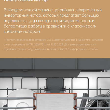
В посудомоечной машине установлен современный
инверторный мотор, который предлагает большую
надежность, улучшенную производительность и
более тихую работу в сравнении с классическим
щеточным мотором.
*Протестировано в лабораториях SGS Supervise Gözetme Etüd Kontrol Servisleri,
отчет о проверке №TR_20241131_1 от 12.12.2024. Для всех встраиваемых и
отдельностоящих посудомоечных машин Hotpoint c инверторным мотором.