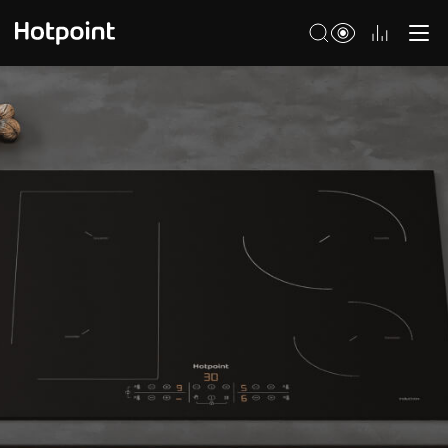
Холодильники
Морозильные камеры
Стиральные и сушильные машины
Посудомоечные машины
Варочные панели
Духовые шкафы
Кухонные плиты
Вытяжки
Микроволновые печи
Малая бытовая техника