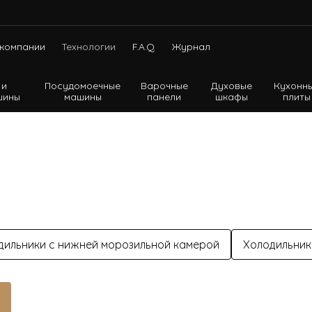
компании
Технологии
F.A.Q.
Журнал
 и
Посудомоечные
Варочные
Духовые
Кухонн
шины
машины
панели
шкафы
плиты
Холодильники с нижней морозильной камерой
Холодильники с верхней морозильной камерой
Холодильники Side-by-side
дильники с нижней морозильной камерой
Холодильники