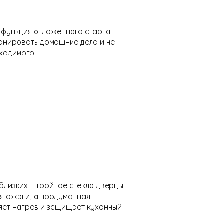
и функция отложенного старта
ланировать домашние дела и не
ходимого.
близких – тройное стекло дверцы
я ожоги, а продуманная
яет нагрев и защищает кухонный