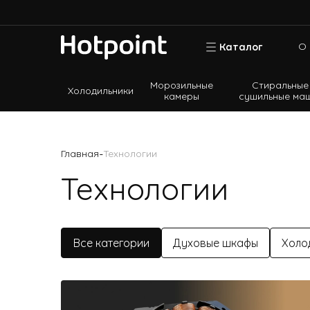
О 
Каталог
Морозильные
Стиральные
Холодильники
камеры
сушильные ма
Холодильники
Морозильные камеры
-
Главная
Технологии
Стиральные и сушильные машины
Технологии
Посудомоечные машины
Варочные панели
Духовые шкафы
Все категории
Духовые шкафы
Холо
Кухонные плиты
Вытяжки
Микроволновые печи