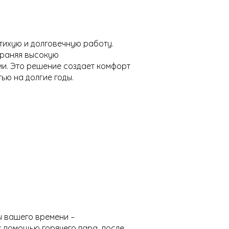
тихую и долговечную работу.
храняя высокую
и. Это решение создает комфорт
ью на долгие годы.
ы вашего времени –
с помощью горячего пара, после