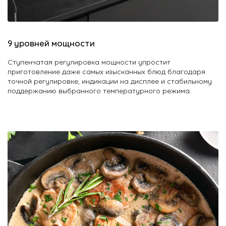
О Hotpoint
Технологии
9 уровней мощности
Где купить
Ступенчатая регулировка мощности упростит
приготовление даже самых изысканных блюд благодаря
Журнал
точной регулировке, индикации на дисплее и стабильному
поддержанию выбранного температурного режима.
Сервис
8 800 3333 887