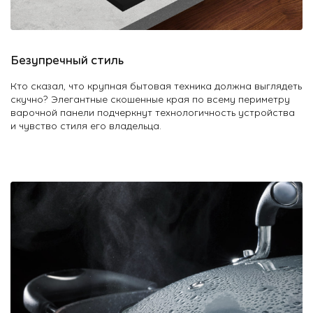
О Hotpoint
Технологии
Безупречный стиль
Где купить
Кто сказал, что крупная бытовая техника должна выглядеть
скучно? Элегантные скошенные края по всему периметру
Журнал
варочной панели подчеркнут технологичность устройства
и чувство стиля его владельца.
Сервис
8 800 3333 887