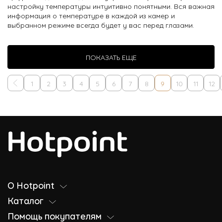
настройку температуры интуитивно понятными. Вся важная
информация о температуре в каждой из камер и
выбранном режиме всегда будет у вас перед глазами.
ПОКАЗАТЬ ЕЩЕ
1
2
3
4
5
6
7
8
9
10
11
12
О Hotpoint
Каталог
Помощь покупателям