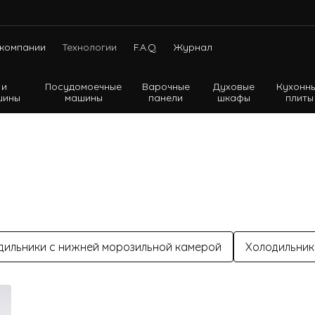
компании
Технологии
F.A.Q.
Журнал
 и
Посудомоечные
Варочные
Духовые
Кухонн
шины
машины
панели
шкафы
плиты
Холодильники с нижней морозильной камерой
Холодильники с верхней морозильной камерой
Холодильники Side-by-side
дильники с нижней морозильной камерой
Холодильники