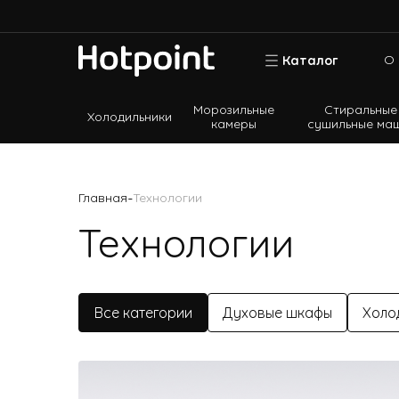
О 
Каталог
Морозильные
Стиральные
Холодильники
камеры
сушильные ма
Холодильники
Морозильные камеры
-
Главная
Технологии
Стиральные и сушильные машины
Технологии
Посудомоечные машины
Варочные панели
Духовые шкафы
Все категории
Духовые шкафы
Холо
Кухонные плиты
Вытяжки
Микроволновые печи