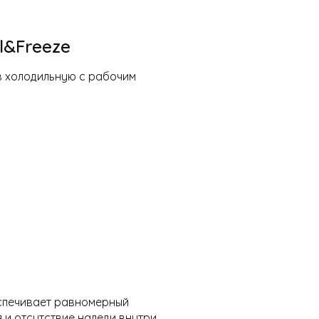
l&Freeze
 холодильную с рабочим
спечивает равномерный
и отсутствие наледи внутри