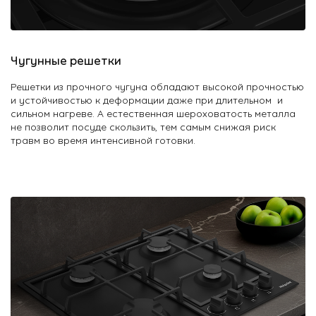
О Hotpoint
Технологии
Чугунные решетки
Где купить
Решетки из прочного чугуна обладают высокой прочностью
и устойчивостью к деформации даже при длительном и
Журнал
сильном нагреве. А естественная шероховатость металла
не позволит посуде скользить, тем самым снижая риск
Сервис
травм во время интенсивной готовки.
8 800 3333 887