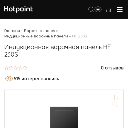
Холодильники
Главная
Варочные панели
-
-
Индукционные варочные панели
HF 230S
-
Морозильные камеры
Индукционная варочная панель HF
Стиральные и сушильные машины
230S
Посудомоечные машины
0 отзывов
Варочные панели
515 интересовались
Духовые шкафы
Кухонные плиты
Вытяжки
Микроволновые печи
Малая бытовая техника