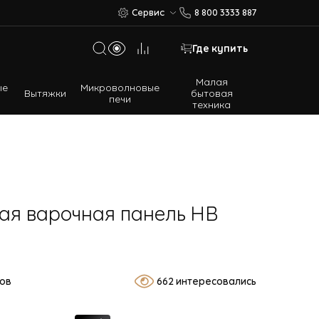
Сервис
8 800 3333 887
Где купить
Малая
ые
Микроволновые
Вытяжки
бытовая
печи
техника
Многодверные холодильники
Встраиваемые холодильники
ая варочная панель HB
вов
662 интересовались