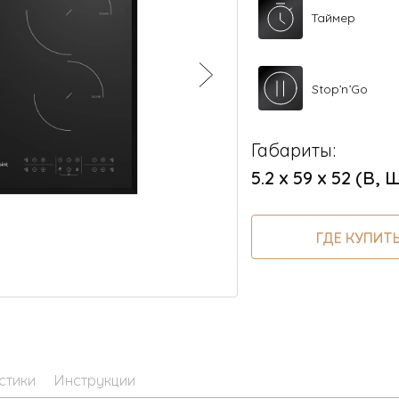
Таймер
Stop’n’Go
Габариты:
5.2 х 59 х 52 (В, Ш
ГДЕ КУПИТ
стики
Инструкции