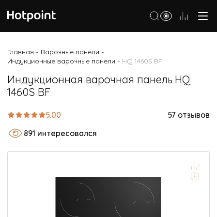
Холодильники
Главная
Варочные панели
-
-
Индукционные варочные панели
HQ 1460S BF
-
Морозильные камеры
Индукционная варочная панель HQ
Стиральные и сушильные машины
1460S BF
Посудомоечные машины
5.00
57 отзывов
Варочные панели
891 интересовался
Духовые шкафы
Кухонные плиты
Вытяжки
Микроволновые печи
Малая бытовая техника