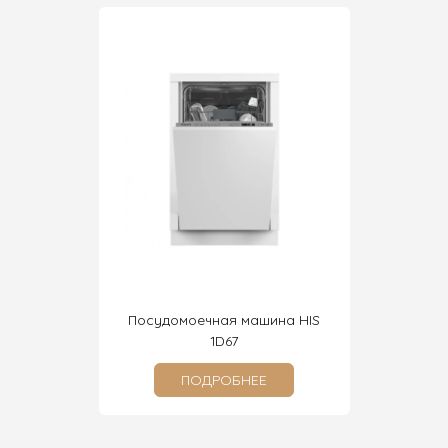
на HFS
Посудомоечная машина HIS
Посуд
1D67
ПОДРОБНЕЕ