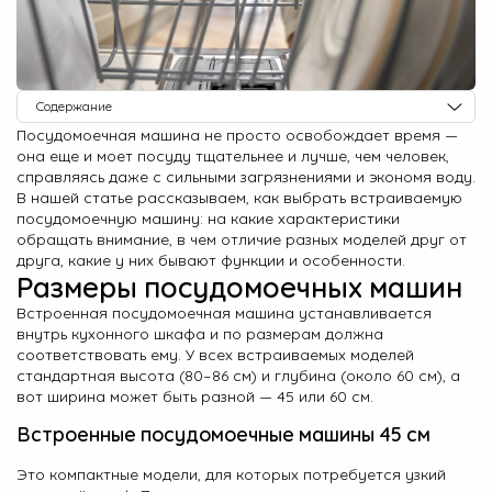
О Hotpoint
Технологии
Содержание
Где купить
Посудомоечная машина не просто освобождает время —
Размеры посудомоечных машин
она еще и моет посуду тщательнее и лучше, чем человек,
Журнал
Встроенные посудомоечные машины 45 см
справляясь даже с сильными загрязнениями и экономя воду.
В нашей статье рассказываем, как выбрать встраиваемую
Встроенные посудомоечные машины 60 см
Сервис
посудомоечную машину: на какие характеристики
обращать внимание, в чем отличие разных моделей друг от
Вместимость и организация внутреннего пространства
8 800 3333 887
друга, какие у них бывают функции и особенности.
Программы и функции посудомоечных машин
Размеры посудомоечных машин
Программы
Встроенная посудомоечная машина устанавливается
внутрь кухонного шкафа и по размерам должна
Полезные функции
соответствовать ему. У всех встраиваемых моделей
Панель управления
стандартная высота (80–86 см) и глубина (около 60 см), а
вот ширина может быть разной — 45 или 60 см.
Класс мойки в посудомоечной машине
Встроенные посудомоечные машины 45 см
Класс сушки
Расход электричества и воды
Это компактные модели, для которых потребуется узкий