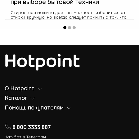
при выборе бытовой техники
Стиральная машина дает возможность избавиться от
стирки вручную, но всегда следует помнить о том, что,
как и любая другая бытовая техника, она требует
определённых финансовых затрат при эксплуатации,
например на электроэнергию.
О Hotpoint
Каталог
Помощь покупателям
8 800 3333 887
Чат-бот в Телеграм