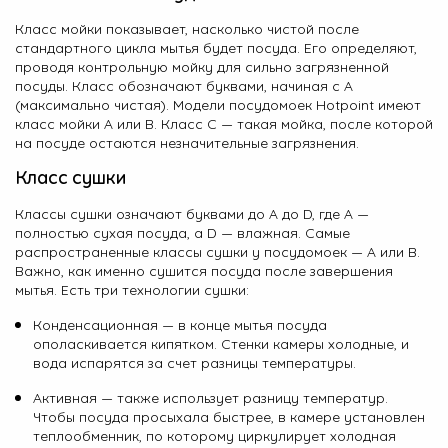
Класс мойки показывает, насколько чистой после
стандартного цикла мытья будет посуда. Его определяют,
проводя контрольную мойку для сильно загрязненной
посуды. Класс обозначают буквами, начиная с A
(максимально чистая). Модели посудомоек Hotpoint имеют
класс мойки A или B. Класс С — такая мойка, после которой
на посуде остаются незначительные загрязнения.
Класс сушки
Классы сушки означают буквами до A до D, где A —
полностью сухая посуда, а D — влажная. Самые
распространенные классы сушки у посудомоек — A или B.
Важно, как именно сушится посуда после завершения
мытья. Есть три технологии сушки:
Конденсационная — в конце мытья посуда
ополаскивается кипятком. Стенки камеры холодные, и
вода испарятся за счет разницы температуры.
Активная — также использует разницу температур.
Чтобы посуда просыхала быстрее, в камере установлен
теплообменник, по которому циркулирует холодная