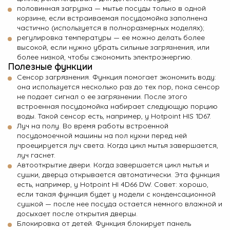
половинная загрузка — мытье посуды только в одной
корзине, если встраиваемая посудомойка заполнена
частично (используется в полноразмерных моделях);
регулировка температуры — ее можно делать более
высокой, если нужно убрать сильные загрязнения, или
более низкой, чтобы сэкономить электроэнергию.
Полезные функции
Сенсор загрязнения. Функция помогает экономить воду:
она используется несколько раз до тех пор, пока сенсор
не подает сигнал о ее загрязнении. После этого
встроенная посудомойка набирает следующую порцию
воды. Такой сенсор есть, например, у Hotpoint HIS 1D67.
Луч на полу. Во время работы встроенной
посудомоечной машины на пол кухни перед ней
проецируется луч света. Когда цикл мытья завершается,
луч гаснет.
Автооткрытие двери. Когда завершается цикл мытья и
сушки, дверца открывается автоматически. Эта функция
есть, например, у
Hotpoint HI 4D66 DW
. Совет: хорошо,
если такая функция будет у модели с конденсационной
сушкой — после нее посуда остается немного влажной и
досыхает после открытия дверцы.
Блокировка от детей. Функция блокирует панель