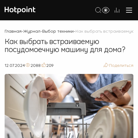
Холодильники
Главная
Журнал
Выбор техники
Как выбрать встраиваемую 
-
-
-
Как выбрать встраиваемую
Морозильные камеры
посудомоечную машину для дома?
Стиральные и сушильные машины
Посудомоечные машины
12.07.2024
2088
209
Поделиться
Варочные панели
Духовые шкафы
Кухонные плиты
Вытяжки
Микроволновые печи
Малая бытовая техника