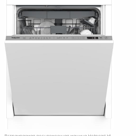
Встраиваемая посудомоечная машина Hotpoint HI