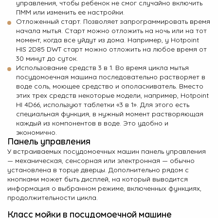
управления, чтобы ребенок не смог случайно включить
ПММ или изменить ее настройки.
Отложенный старт. Позволяет запрограммировать время
начала мытья. Старт можно отложить на ночь или на тот
момент, когда все уйдут из дома. Например, у
Hotpoint
HIS 2D85 DWT
старт можно отложить на любое время от
30 минут до суток.
Использование средств 3 в 1. Во время цикла мытья
посудомоечная машина последовательно растворяет в
воде соль, моющее средство и ополаскиватель. Вместо
этих трех средств некоторые модели, например,
Hotpoint
HI 4D66
, используют таблетки «3 в 1». Для этого есть
специальная функция, в нужный момент растворяющая
каждый из компонентов в воде. Это удобно и
экономично.
Панель управления
У встраиваемых посудомоечных машин панель управления
— механическая, сенсорная или электронная — обычно
установлена в торце дверцы. Дополнительно рядом с
кнопками может быть дисплей, на который выводится
информация о выбранном режиме, включенных функциях,
продолжительности цикла.
Класс мойки в посудомоечной машине