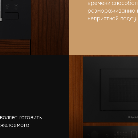
времени способст
размораживанию п
неприятной подсуш
воляет готовить
 желаемого