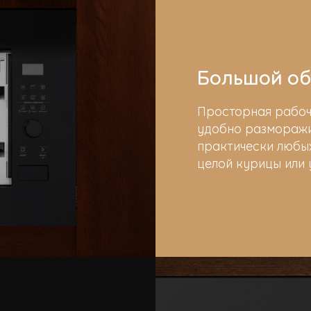
Большой об
Просторная рабоч
удобно разморажи
практически любых
целой курицы или 