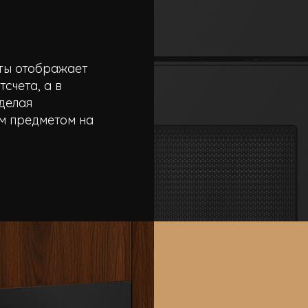
ты отображает
счета, а в
делая
м предметом на