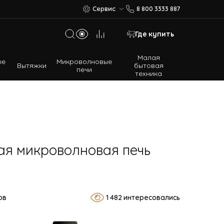
Сервис
8 800 3333 887
Где купить
Малая
ые
Микроволновые
Вытяжки
бытовая
печи
техника
Многодверные холодильники
Встраиваемые холодильники
я микроволновая печь
ов
1 482 интересовались