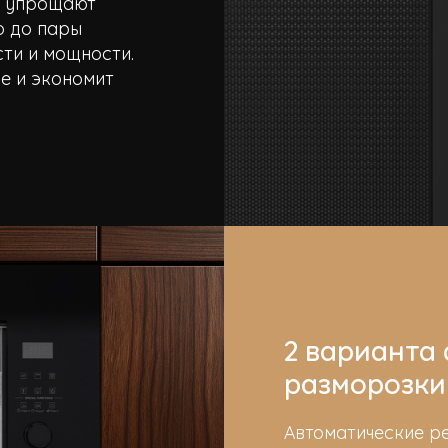
ы упрощают
о до пары
сти и мощности.
е и экономит
2 варианта
разморозки
Автоматические р