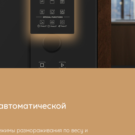
 автоматической
ежимы размораживания по весу и