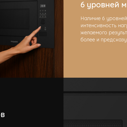
6 уровней 
Наличие 6 уровне
интенсивность наг
желаемого результ
более и предсказу
ов