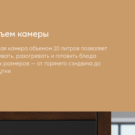
ъем камеры
ая камера объемом 20 литров позволяет
вать, разогревать и готовить блюда
 размеров — от горячего сэндвича до
утки.