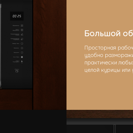
Большой об
Просторная рабоч
удобно разморажи
практически любых
целой курицы или 