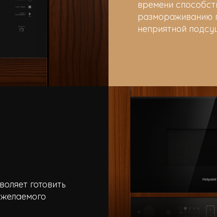
времени способст
размораживанию п
неприятной подсуш
воляет готовить
 желаемого