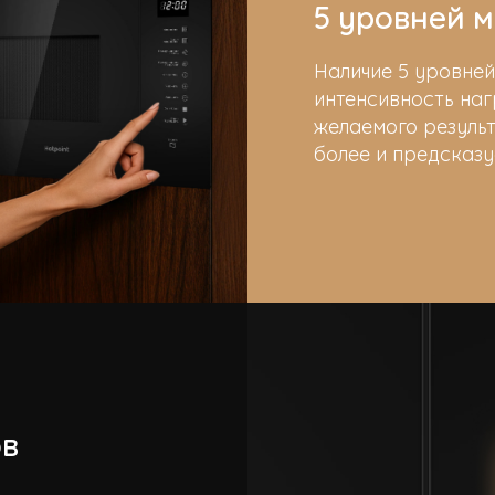
5 уровней 
Наличие 5 уровне
интенсивность наг
желаемого результ
более и предсказу
ов