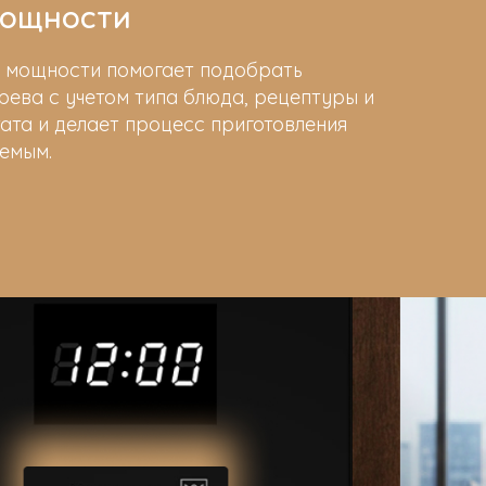
мощности
й мощности помогает подобрать
рева с учетом типа блюда, рецептуры и
ата и делает процесс приготовления
емым.