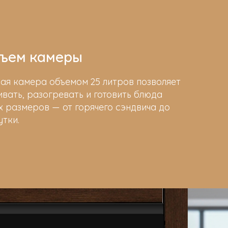
ъем камеры
ая камера объемом 25 литров позволяет
вать, разогревать и готовить блюда
 размеров — от горячего сэндвича до
утки.