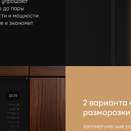
ы упрощают
о до пары
сти и мощности.
е и экономит
2 варианта
разморозки
Автоматические р