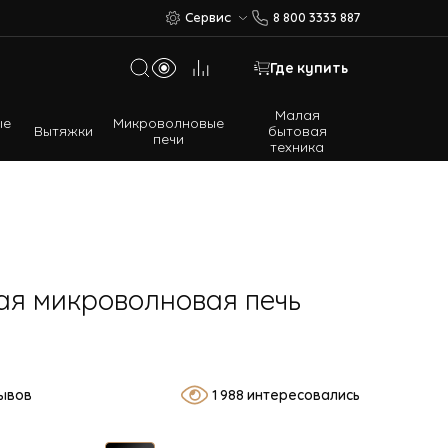
Сервис
8 800 3333 887
Где купить
Малая
ые
Микроволновые
Вытяжки
бытовая
печи
техника
Многодверные холодильники
Встраиваемые холодильники
я микроволновая печь
зывов
1 988 интересовались