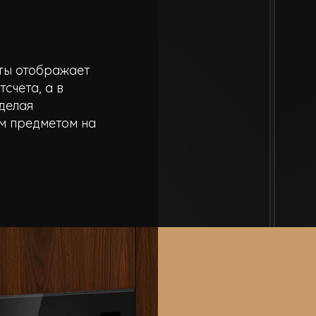
ты отображает
счета, а в
делая
м предметом на