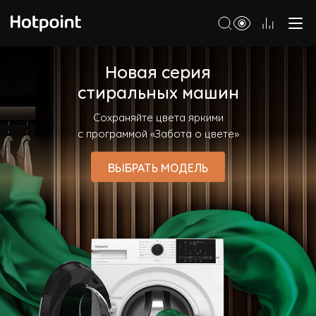
Холодильники
Новая серия
стиральных машин
Морозильные камеры
Сохраняйте цвета яркими
Стиральные и сушильные машины
с программой «Забота о цвете»
Посудомоечные машины
ВЫБРАТЬ МОДЕЛЬ
Варочные панели
Духовые шкафы
Кухонные плиты
Вытяжки
Микроволновые печи
Малая бытовая техника