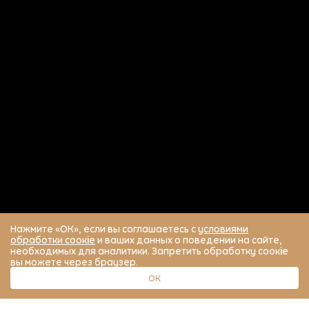
Нажмите «ОК», если вы соглашаетесь с
условиями
обработки соокіе
и ваших данных о поведении на сайте,
необходимых для аналитики. Запретить обработку соокіе
вы можете через браузер.
ОК