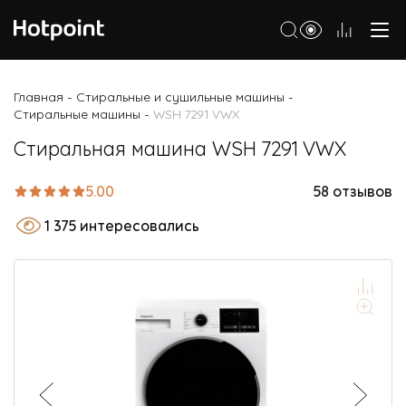
Холодильники
Главная
Стиральные и сушильные машины
-
-
Стиральные машины
WSH 7291 VWX
-
Морозильные камеры
Стиральная машина WSH 7291 VWX
Стиральные и сушильные машины
Посудомоечные машины
5.00
58 отзывов
Варочные панели
1 375 интересовались
Духовые шкафы
Кухонные плиты
Вытяжки
Микроволновые печи
Малая бытовая техника