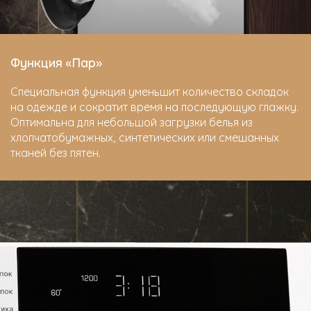
Функция «Пар»
Специальная функция уменьшит количество складок
на одежде и сократит время на последующую глажку.
Оптимальна для небольшой загрузки белья из
хлопчатобумажных, синтетических или смешанных
тканей без пятен.