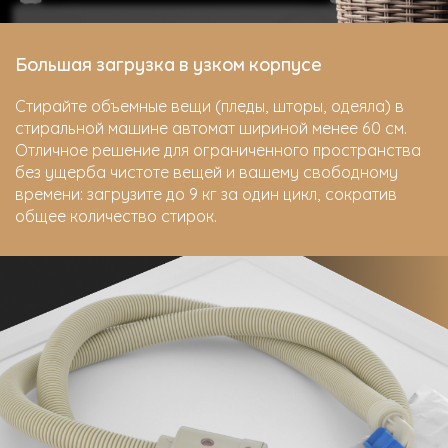
Большая загрузка в узком корпусе
Стирайте объемные вещи (пледы, шторы, одеяла) в
стиральной машине автомат шириной менее 60 см.
Отличное решение для ограниченного пространства
без ущерба чистоте вещей и вашему свободному
времени: загрузите до 9 кг за один цикл, сократив
общее количество стирок.