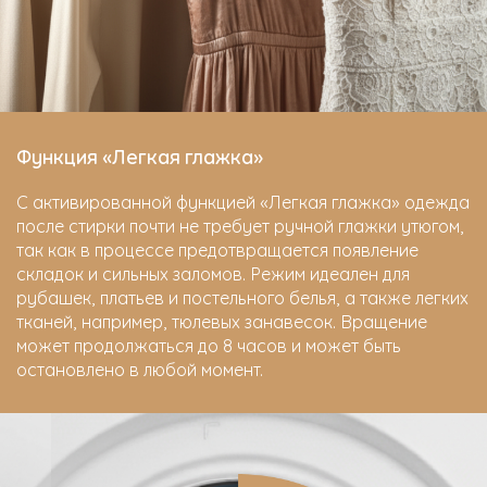
Функция «Легкая глажка»
С активированной функцией «Легкая глажка» одежда
после стирки почти не требует ручной глажки утюгом,
так как в процессе предотвращается появление
складок и сильных заломов. Режим идеален для
рубашек, платьев и постельного белья, а также легких
тканей, например, тюлевых занавесок. Вращение
может продолжаться до 8 часов и может быть
остановлено в любой момент.