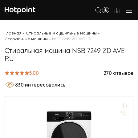
Холодильники
Главная
Стиральные и сушильные машины
-
-
Стиральные машины
NSB 7249 ZD AVE RU
-
Морозильные камеры
Стиральная машина NSB 7249 ZD AVE
Стиральные и сушильные машины
RU
Посудомоечные машины
5.00
270 отзывов
Варочные панели
830 интересовались
Духовые шкафы
Кухонные плиты
Вытяжки
Микроволновые печи
Малая бытовая техника