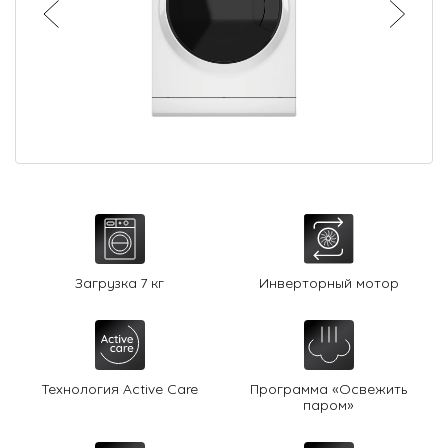
О Hotpoint
Технологии
Где купить
Журнал
Сервис
8 800 3333 887
Загрузка 7 кг
Инверторный мотор
Технология Active Care
Программа «Освежить
паром»