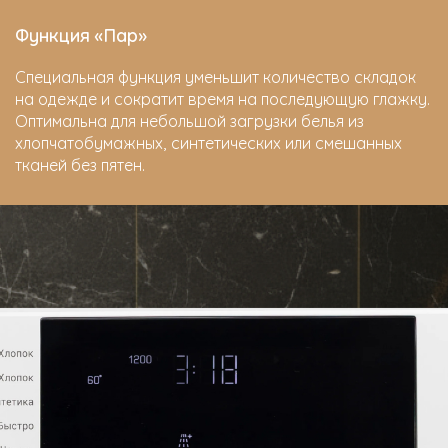
Функция «Пар»
Специальная функция уменьшит количество складок
на одежде и сократит время на последующую глажку.
Оптимальна для небольшой загрузки белья из
хлопчатобумажных, синтетических или смешанных
тканей без пятен.