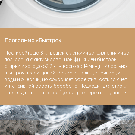
Программа «Быстро»
Постирайте до 8 кг вещей с легкими загрязнениями за
полчаса, а с активированной функцией быстрой
стирки и загрузкой 2 кг – всего за 14 минут. Идеально
для срочных ситуаций. Режим использует минимум
воды и энергии, но сохраняет эффективность за счет
интенсивной работы барабана. Подходит для стирки
одежды, которая потребуется уже через пару часов.