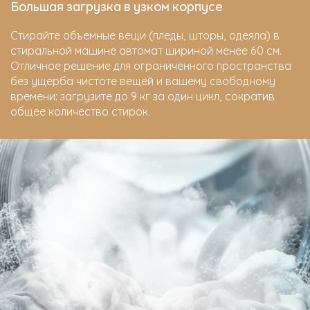
Большая загрузка в узком корпусе
Стирайте объемные вещи (пледы, шторы, одеяла) в
стиральной машине автомат шириной менее 60 см.
Отличное решение для ограниченного пространства
без ущерба чистоте вещей и вашему свободному
времени: загрузите до 9 кг за один цикл, сократив
общее количество стирок.