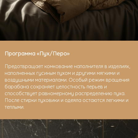
Программа «Пух/Перо»
Предотвращает комкование наполнителя в изделиях,
наполненных гусиным пухом и другими мягкими и
воздушными материалами. Особый режим вращения
барабана сохраняет целостность перьев и
способствует равномерному распределению пуха.
После стирки пуховики и одеяла остаются легкими и
теплыми.