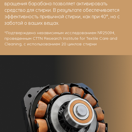
вращения барабана позволяет активировать
средство для стирки. В результате обеспечивается
эффективность привычной стирки, как при 40°, но с
заботой о ваших вещах.
*Подтверждено независимым исследованием №25094,
проведенным CTTN Research Institute for Textile Care and
Cleaning, с использованием 20 циклов стирки