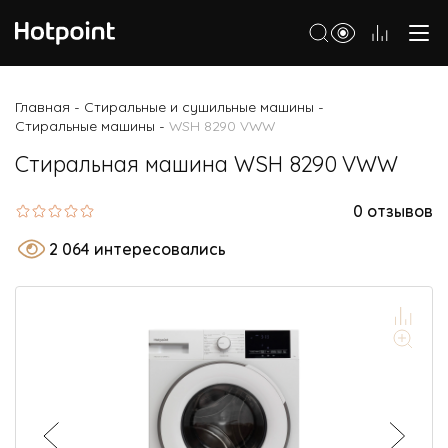
Холодильники
Главная
Стиральные и сушильные машины
-
-
Стиральные машины
WSH 8290 VWW
-
Морозильные камеры
Стиральная машина WSH 8290 VWW
Стиральные и сушильные машины
Посудомоечные машины
0 отзывов
Варочные панели
2 064 интересовались
Духовые шкафы
Кухонные плиты
Вытяжки
Микроволновые печи
Малая бытовая техника