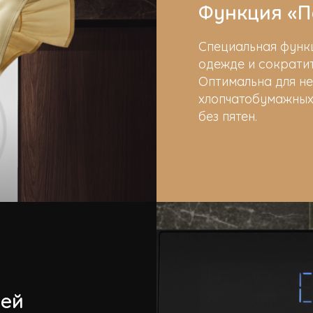
Функция «П
Специальная функ
одежде и сократи
Оптимальна для не
хлопчатобумажных,
без пятен.
лей