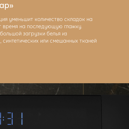
ар»
ция уменьшит количество складок на
т время на последующую глажку.
большой загрузки белья из
 синтетических или смешанных тканей