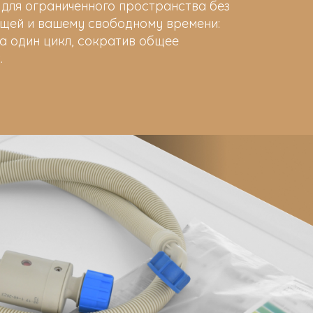
 для ограниченного пространства без
ещей и вашему свободному времени:
 за один цикл, сократив общее
.