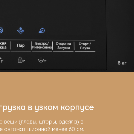
грузка в узком корпусе
 вещи (пледы, шторы, одеяла) в
е автомат шириной менее 60 см.