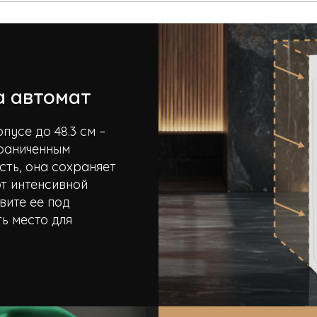
а автомат
пусе до 48.3 см –
граниченным
сть, она сохраняет
т интенсивной
вите ее под
ь место для