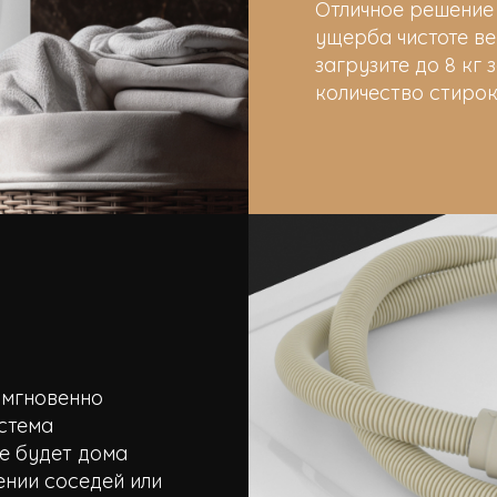
Отличное решение
ущерба чистоте в
загрузите до 8 кг
количество стирок
 мгновенно
стема
е будет дома
ении соседей или