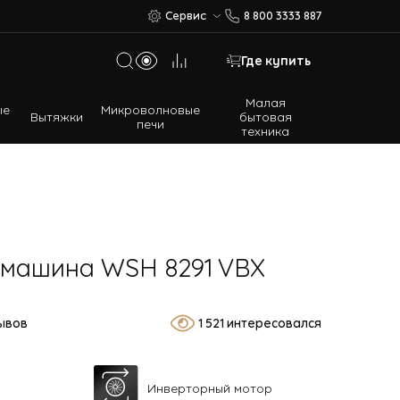
Сервис
8 800 3333 887
Где купить
Малая
ые
Микроволновые
Вытяжки
бытовая
печи
техника
Многодверные холодильники
Встраиваемые холодильники
 машина WSH 8291 VBX
зывов
1 521 интересовался
Инверторный мотор