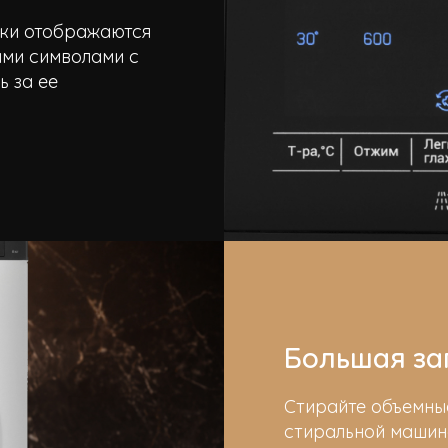
йки отображаются
ыми символами с
ь за ее
Большая за
Стирайте объемные
стиральной машин