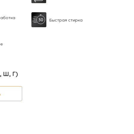
работка
Быстрая стирка
те
, Ш, Г)
Ь