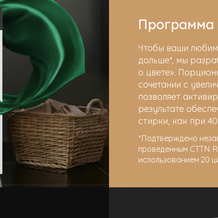
Программа 
Чтобы ваши любим
дольше*, мы разр
о цвете». Порцион
сочетании с увел
позволяет активир
результате обесп
стирки, как при 40
*Подтверждено неза
проведенным CTTN Rese
использованием 20 ц