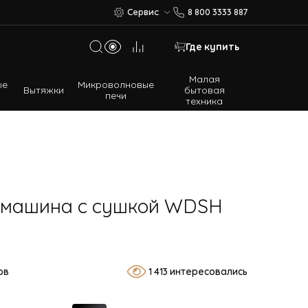
Сервис
8 800 3333 887
Где купить
Малая
ые
Микроволновые
Вытяжки
бытовая
печи
техника
Многодверные холодильники
Встраиваемые холодильники
 машина с сушкой WDSH
ов
1 413 интересовались