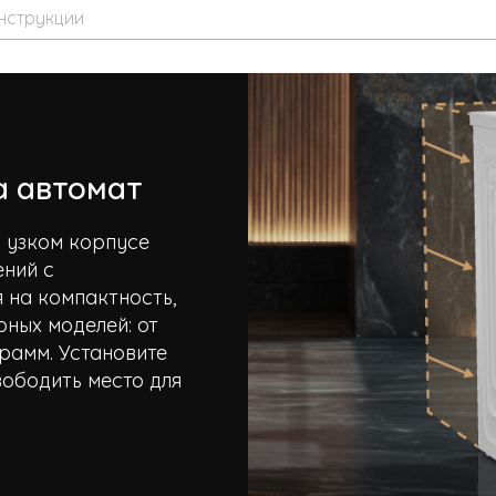
нструкции
а автомат
 узком корпусе
ений с
 на компактность,
ных моделей: от
рамм. Установите
вободить место для