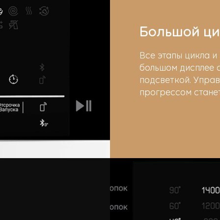
Большой ци
Все этапы цикла 
большом дисплее с
подсветкой. Управ
прогрессом стане