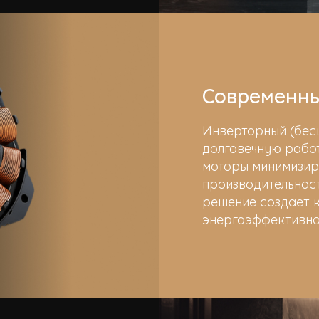
Современны
Инверторный (бес
долговечную работ
моторы минимизир
производительност
решение создает к
энергоэффективнос