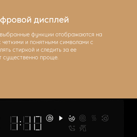
фровой дисплей
и выбранные функции отображаются на
 четкими и понятными символами с
лять стиркой и следить за ее
т существенно проще.