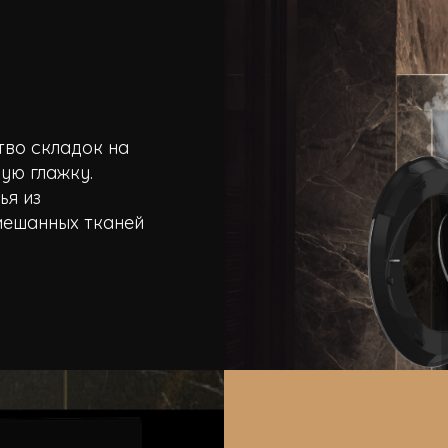
тво складок на
ую глажку.
ья из
мешанных тканей