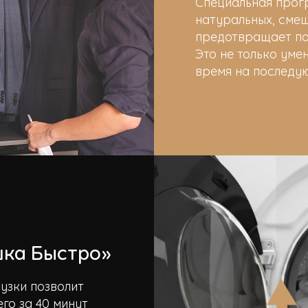
Специальная прог
натуральных, смеш
предотвращает поя
Это не только уме
время на последу
шка Быстро»
узки позволит
го за 40 минут