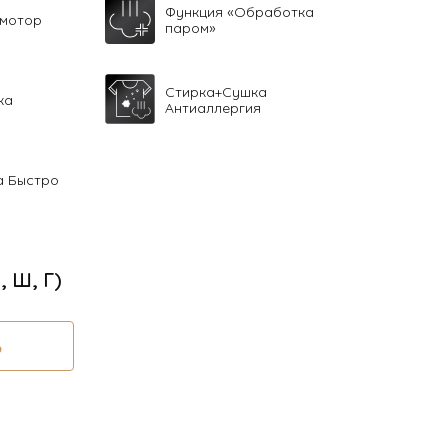
Функция «Обработка
 мотор
паром»
Стирка+Сушка
ка
Антиаллергия
а Быстро
В, Ш, Г)
Ь