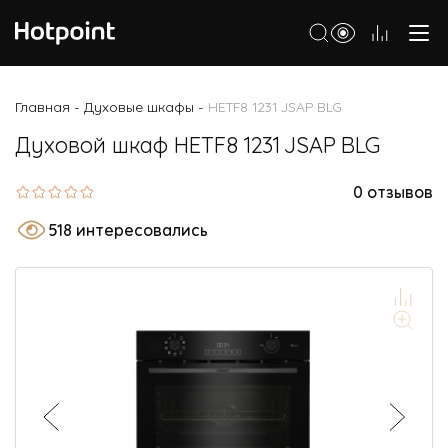
Холодильники
Главная
Духовые шкафы
HETF8 1231 JSAP BLG
-
-
Морозильные камеры
Духовой шкаф HETF8 1231 JSAP BLG
Стиральные и сушильные машины
0 отзывов
Посудомоечные машины
518 интересовались
Варочные панели
Духовые шкафы
Кухонные плиты
Вытяжки
Микроволновые печи
Малая бытовая техника