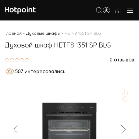
Холодильники
Главная
Духовые шкафы
HETF8 1351 SP BLG
-
-
Морозильные камеры
Духовой шкаф HETF8 1351 SP BLG
Стиральные и сушильные машины
0 отзывов
Посудомоечные машины
507 интересовались
Варочные панели
Духовые шкафы
Кухонные плиты
Вытяжки
Микроволновые печи
Малая бытовая техника