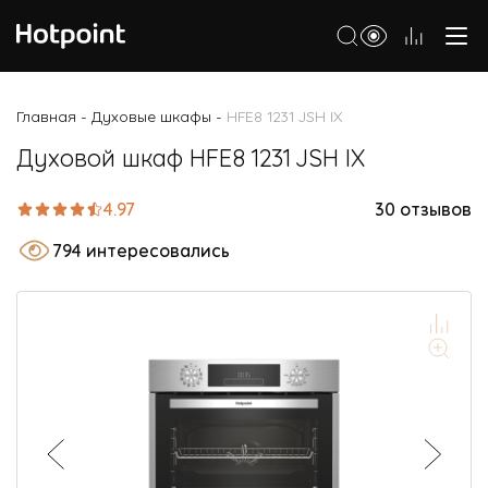
Холодильники
Главная
Духовые шкафы
HFE8 1231 JSH IX
-
-
Морозильные камеры
Духовой шкаф HFE8 1231 JSH IX
Стиральные и сушильные машины
4.97
30 отзывов
Посудомоечные машины
794 интересовались
Варочные панели
Духовые шкафы
Кухонные плиты
Вытяжки
Микроволновые печи
Малая бытовая техника