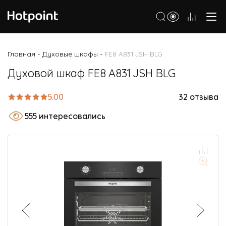
Холодильники
Главная
Духовые шкафы
FE8 A831 JSH BLG
-
-
Морозильные камеры
Духовой шкаф FE8 A831 JSH BLG
Стиральные и сушильные машины
5.00
32 отзыва
Посудомоечные машины
555 интересовались
Варочные панели
Духовые шкафы
Кухонные плиты
Вытяжки
Микроволновые печи
Малая бытовая техника