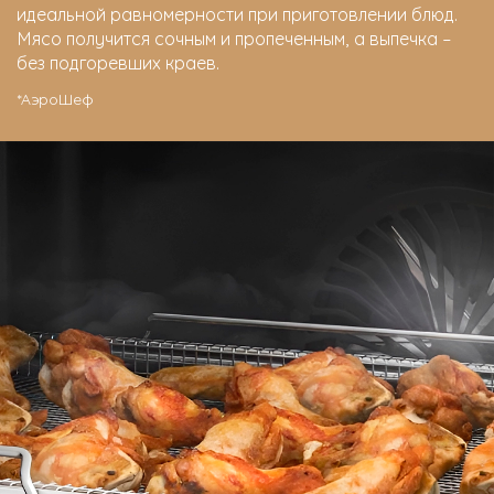
идеальной равномерности при приготовлении блюд.
Мясо получится сочным и пропеченным, а выпечка –
без подгоревших краев.
*АэроШеф