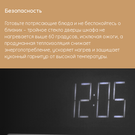
Безопасность
Готовьте потрясающие блюда и не беспокойтесь о
близких – тройное стекло дверцы шкафа не
нагревается выше 60 градусов, исключая ожоги, а
продуманная теплоизоляция снижает
энергопотребление, ускоряет нагрев и защищает
кухонный гарнитур от высокой температуры.