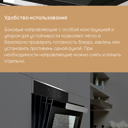
Удобство использования
Боковые направляющие с особой конструкцией и
упором для устойчивости позволяют легко и
безопасно проверить готовность блюда, извлечь или
установить противень одной рукой. При
необходимости направляющие можно снять и помыть
отдельно.