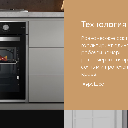
Технология
Равномерное расп
гарантирует один
рабочей камеры – 
равномерности при
сочным и пропечен
краев.
*АэроШеф