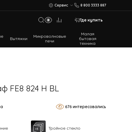
Сервис
8 800 3333 887
Где купить
Малая
ые
Микроволновые
Вытяжки
бытовая
печи
техника
Многодверные холодильники
Встраиваемые холодильники
ф FE8 824 H BL
ва
676 интересовались
ение
Тройное стекло