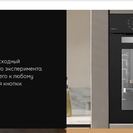
сходный
о эксперимента.
его к любому
я кнопки.