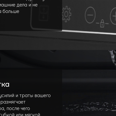
машние дела и не
а больше
тка
усилий и траты вашего
 размягчает
а, после чего
губкой или мягкой