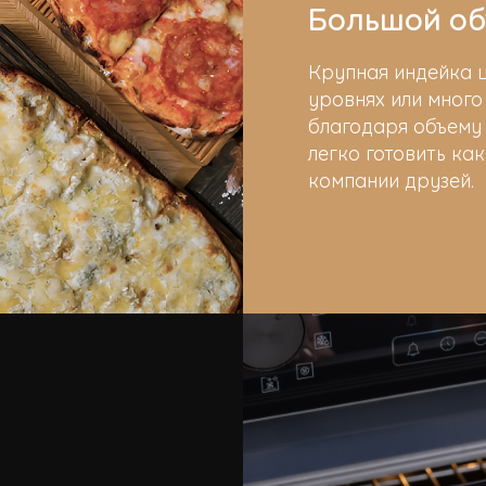
Большой о
Крупная индейка ц
уровнях или много
благодаря объему
легко готовить как
компании друзей.