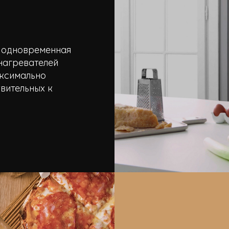
– одновременная
 нагревателей
аксимально
вительных к