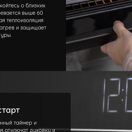
койтесь о близких
ревается выше 60
ая теплоизоляция
нагрев и защищает
туры.
старт
енный таймер и
я отключат духовку и