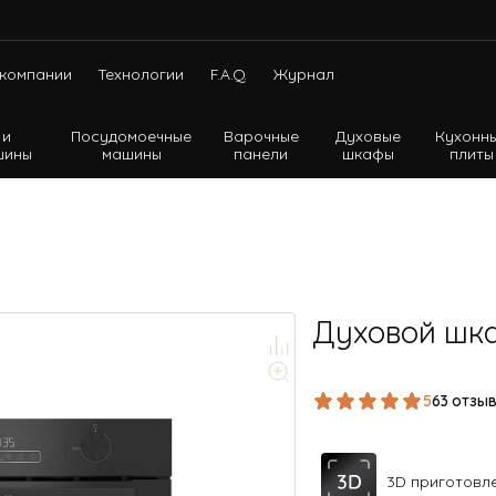
компании
Технологии
F.A.Q.
Журнал
 и
Посудомоечные
Варочные
Духовые
Кухонн
шины
машины
панели
шкафы
плиты
Холодильники с нижней морозильной камерой
Холодильники с верхней морозильной камерой
Холодильники Side-by-side
Духовой шка
5
63 отзы
3D приготовл