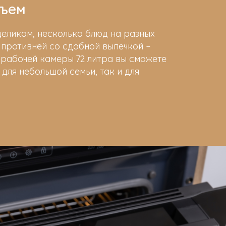
бъем
еликом, несколько блюд на разных
 противней со сдобной выпечкой –
 рабочей камеры 72 литра вы сможете
 для небольшой семьи, так и для