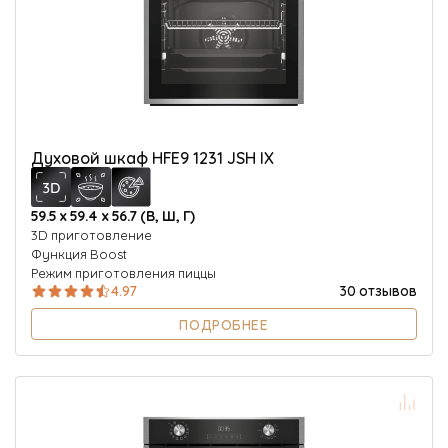
О Hotpoint
Технологии
Где купить
Журнал
Духовой шкаф HFE9 1231 JSH IX
Сервис
59.5 х 59.4 х 56.7 (В, Ш, Г)
8 800 3333 887
3D приготовление
Функция Boost
Режим приготовления пиццы
4.97
30 отзывов
ПОДРОБНЕЕ