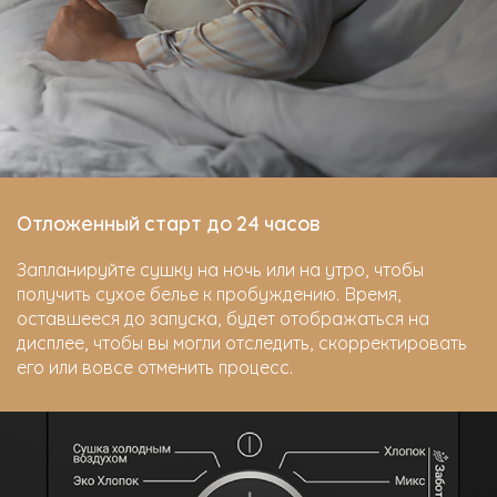
Отложенный старт до 24 часов
Запланируйте сушку на ночь или на утро, чтобы
получить сухое белье к пробуждению. Время,
оставшееся до запуска, будет отображаться на
дисплее, чтобы вы могли отследить, скорректировать
его или вовсе отменить процесс.