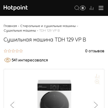
Холодильники
Главная
Стиральные и сушильные машины
-
-
Сушильные машины
TDH 129 VP B
-
Морозильные камеры
Сушильная машина TDH 129 VP B
Стиральные и сушильные машины
Посудомоечные машины
0 отзывов
Варочные панели
541 интересовался
Духовые шкафы
Кухонные плиты
Вытяжки
Микроволновые печи
Малая бытовая техника