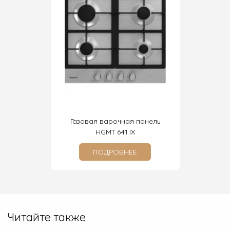
очная
Газовая варочная панель
Газова
BF
HGMT 641 IX
ПОДРОБНЕЕ
Читайте также