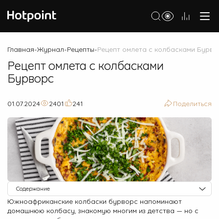
Холодильники
Главная
Журнал
Рецепты
Рецепт омлета с колбасками Бурво
-
-
-
Рецепт омлета с колбасками
Морозильные камеры
Бурворс
Стиральные и сушильные машины
Посудомоечные машины
01.07.2024
2401
241
Поделиться
Варочные панели
Духовые шкафы
Кухонные плиты
Вытяжки
Содержание
Микроволновые печи
Южноафриканские колбаски бурворс напоминают
Ингредиенты
домашнюю колбасу, знакомую многим из детства — но с
Малая бытовая техника
Приготовление