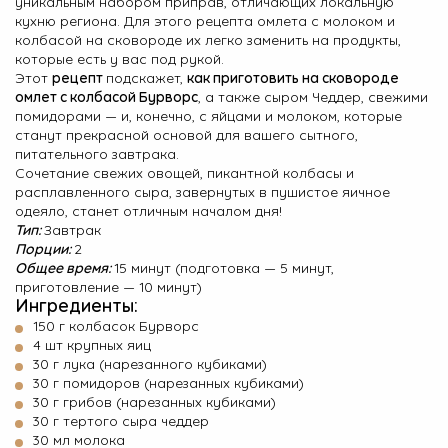
уникальным набором приправ, отличающих локальную
кухню региона. Для этого рецепта омлета с молоком и
О Hotpoint
колбасой на сковороде их легко заменить на продукты,
которые есть у вас под рукой.
Технологии
Этот
рецепт
подскажет,
как приготовить на сковороде
омлет с колбасой Бурворс
, а также сыром Чеддер, свежими
Где купить
помидорами — и, конечно, с яйцами и молоком, которые
станут прекрасной основой для вашего сытного,
Журнал
питательного завтрака.
Сочетание свежих овощей, пикантной колбасы и
расплавленного сыра, завернутых в пушистое яичное
Сервис
одеяло, станет отличным началом дня!
Тип:
Завтрак
8 800 3333 887
Порции:
2
Общее время:
15 минут (подготовка — 5 минут,
приготовление — 10 минут)
Ингредиенты:
150 г колбасок Бурворс
4 шт крупных яиц
30 г лука (нарезанного кубиками)
30 г помидоров (нарезанных кубиками)
30 г грибов (нарезанных кубиками)
30 г тертого сыра чеддер
30 мл молока