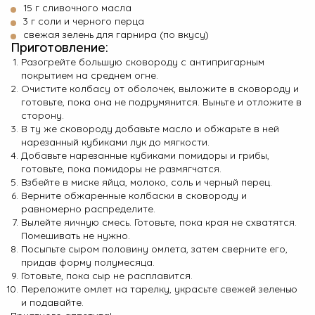
15 г сливочного масла
3 г соли и черного перца
свежая зелень для гарнира (по вкусу)
Приготовление:
Разогрейте большую сковороду с антипригарным
покрытием на среднем огне.
Очистите колбасу от оболочек, выложите в сковороду и
готовьте, пока она не подрумянится. Выньте и отложите в
сторону.
В ту же сковороду добавьте масло и обжарьте в ней
нарезанный кубиками лук до мягкости.
Добавьте нарезанные кубиками помидоры и грибы,
готовьте, пока помидоры не размягчатся.
Взбейте в миске яйца, молоко, соль и черный перец.
Верните обжаренные колбаски в сковороду и
равномерно распределите.
Вылейте яичную смесь. Готовьте, пока края не схватятся.
Помешивать не нужно.
Посыпьте сыром половину омлета, затем сверните его,
придав форму полумесяца.
Готовьте, пока сыр не расплавится.
Переложите омлет на тарелку, украсьте свежей зеленью
и подавайте.
Приятного аппетита!