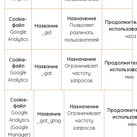
Назначение
Сookie-
Продолжите
файл
Позволяет
Название
использов
Google
_gid
различать
часа
Analytics
пользователей
Назначение
Сookie-
Продолжите
файл
Ограничивает
Название
использов
Google
_gat
частоту
мин.
Analytics
запросов
Сookie-
файл
Назначение
Продолжите
Google
Ограничивает
Название
использо
Analytics
_gat_gtag
частоту
мин
(Google
запросов
Manager)