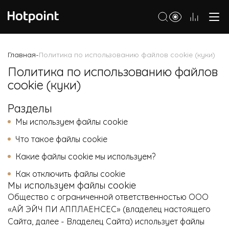
Холодильники
Главная
Политика по использованию файлов cookie (куки)
-
Морозильные камеры
Политика по использованию файлов
cookie (куки)
Стиральные и сушильные машины
Разделы
Посудомоечные машины
Мы используем файлы cookie
Варочные панели
Что такое файлы cookie
Духовые шкафы
Какие файлы cookie мы используем?
Кухонные плиты
Как отключить файлы cookie
Мы используем файлы cookie
Вытяжки
Общество с ограниченной ответственностью ООО
Микроволновые печи
«АЙ ЭЙЧ ПИ АППЛАЕНСЕС» (владелец настоящего
Сайта, далее - Владелец Сайта) использует файлы
Малая бытовая техника