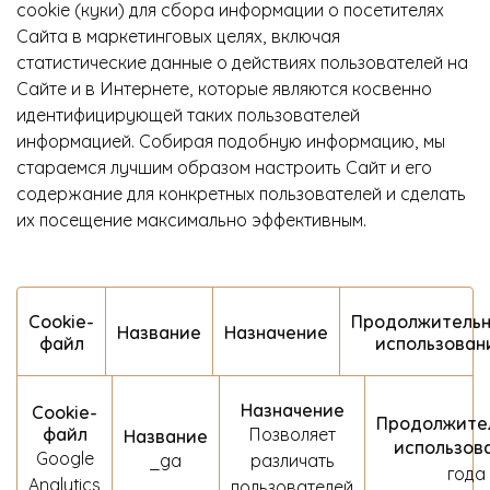
cookie (куки) для сбора информации о посетителях
Сайта в маркетинговых целях, включая
О Hotpoint
статистические данные о действиях пользователей на
Технологии
Сайте и в Интернете, которые являются косвенно
идентифицирующей таких пользователей
Где купить
информацией. Собирая подобную информацию, мы
стараемся лучшим образом настроить Сайт и его
Журнал
содержание для конкретных пользователей и сделать
Сервис
их посещение максимально эффективным.
8 800 3333 887
Сookie-
Продолжительн
Название
Назначение
файл
использован
Назначение
Сookie-
Продолжите
файл
Позволяет
Название
использов
Google
_ga
различать
года
Analytics
пользователей