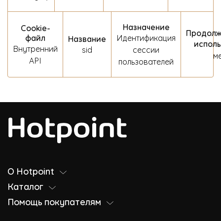
Назначение
Сookie-
Продолж
файл
Идентификация
Название
испол
Внутренний
sid
сессии
м
API
пользователей
О Hotpoint
Каталог
Помощь покупателям