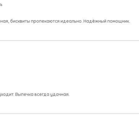
ть
очная, бисквиты пропекаются идеально. Надёжный помощник.
уходит. Выпечка всегда удачная.