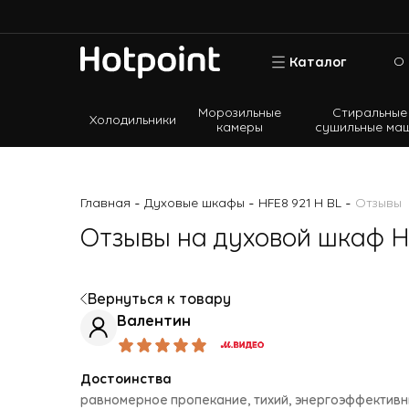
О 
Каталог
Морозильные
Стиральные
Холодильники
камеры
сушильные ма
Холодильники
Морозильные камеры
-
-
-
Главная
Духовые шкафы
HFE8 921 H BL
Отзывы
Стиральные и сушильные машины
Отзывы на духовой шкаф Ho
Посудомоечные машины
Варочные панели
Духовые шкафы
Вернуться к товару
Валентин
Кухонные плиты
Вытяжки
Достоинства
Микроволновые печи
равномерное пропекание, тихий, энергоэффектив