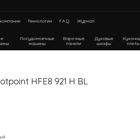
компании
Технологии
F.A.Q.
Журнал
 и
Посудомоечные
Варочные
Духовые
Кухонн
шины
машины
панели
шкафы
плиты
Холодильники с нижней морозильной камерой
Холодильники с верхней морозильной камерой
Холодильники Side-by-side
tpoint HFE8 921 H BL
ный