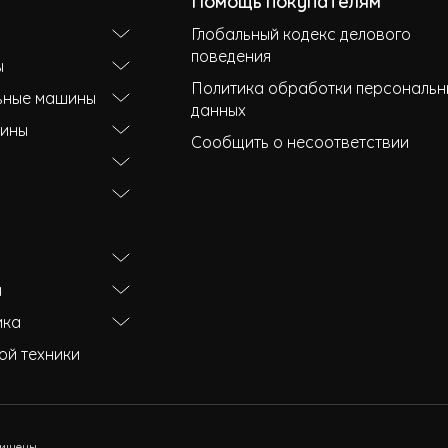
Помощь покупателям
Глобальный кодекс делового
поведения
ы
Политика обработки персональн
ьные машины
данных
ины
Сообщить о несоответствии
и
ика
ой техники
щищены.