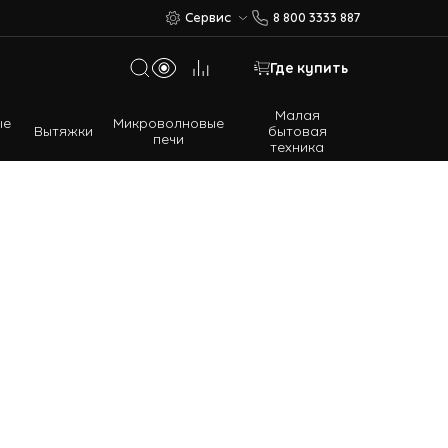
Сервис
8 800 3333 887
Где купить
Малая
ые
Микроволновые
Вытяжки
бытовая
печи
техника
Многодверные холодильники
Встраиваемые холодильники