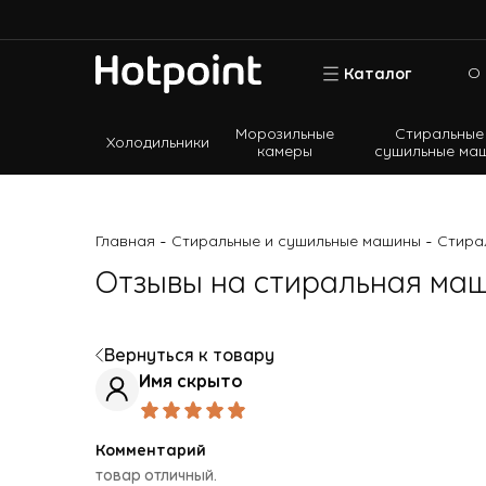
О 
Каталог
Морозильные
Стиральные
Холодильники
камеры
сушильные ма
Холодильники
Морозильные камеры
-
-
Главная
Стиральные и сушильные машины
Стира
Стиральные и сушильные машины
Отзывы на стиральная маш
Посудомоечные машины
Варочные панели
Духовые шкафы
Вернуться к товару
Имя скрыто
Кухонные плиты
Вытяжки
Комментарий
Микроволновые печи
товар отличный.