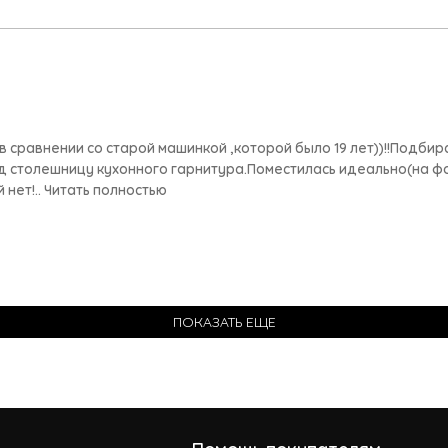
 сравнении со старой машинкой ,которой было 19 лет))!!Подбира
од столешницу кухонного гарнитура.Поместилась идеально(на ф
нет!.. Читать полностью
ПОКАЗАТЬ ЕЩЕ