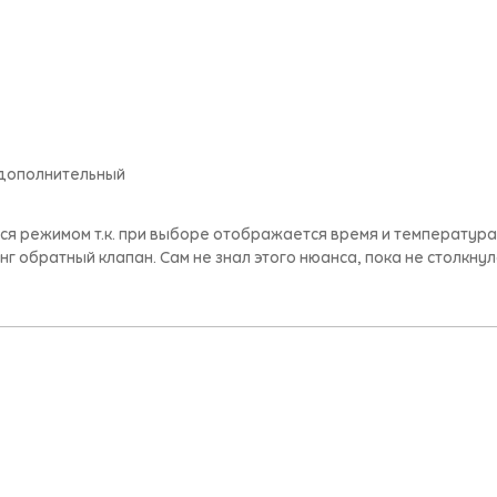
 дополнительный
я режимом т.к. при выборе отображается время и температура.
 обратный клапан. Сам не знал этого нюанса, пока не столкнулся