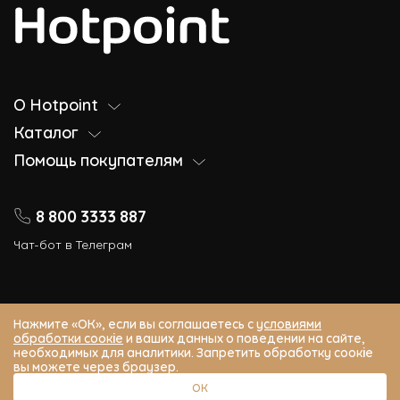
О Hotpoint
Каталог
Помощь покупателям
8 800 3333 887
Чат-бот в Телеграм
Нажмите «ОК», если вы соглашаетесь с
условиями
обработки соокіе
и ваших данных о поведении на сайте,
© 2026 Hotpoint (Хотпоинт) – Официальный сайт. Все права защищены.
необходимых для аналитики. Запретить обработку соокіе
г. Москва, Ленинградский пр-кт, д. 15, стр. 10, этаж 1
вы можете через браузер.
service@ihpappliances.ru
ОК