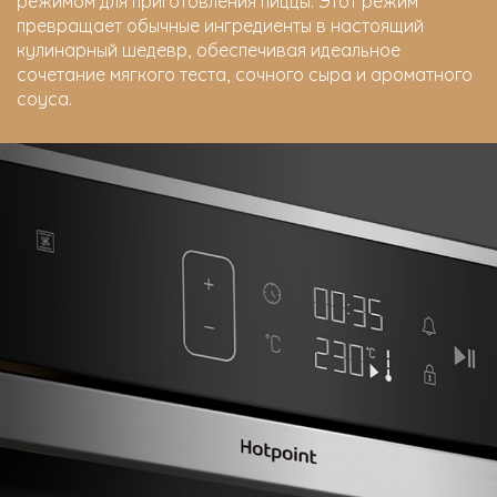
режимом для приготовления пиццы. Этот режим
превращает обычные ингредиенты в настоящий
кулинарный шедевр, обеспечивая идеальное
сочетание мягкого теста, сочного сыра и ароматного
соуса.