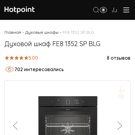
Холодильники
Главная
Духовые шкафы
FE8 1352 SP BLG
-
-
Морозильные камеры
Духовой шкаф FE8 1352 SP BLG
Стиральные и сушильные машины
5.00
8 отзывов
Посудомоечные машины
702 интересовались
Варочные панели
Духовые шкафы
Кухонные плиты
Вытяжки
Микроволновые печи
Малая бытовая техника