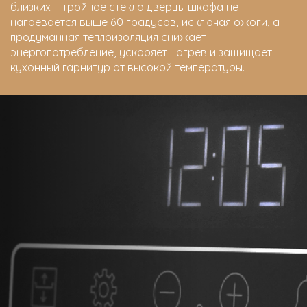
близких – тройное стекло дверцы шкафа не
нагревается выше 60 градусов, исключая ожоги, а
продуманная теплоизоляция снижает
энергопотребление, ускоряет нагрев и защищает
кухонный гарнитур от высокой температуры.