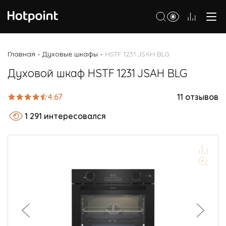
Холодильники
Главная
Духовые шкафы
HSTF 1231 JSAH BLG
-
-
Морозильные камеры
Духовой шкаф HSTF 1231 JSAH BLG
Стиральные и сушильные машины
4.67
11 отзывов
Посудомоечные машины
1 291 интересовался
Варочные панели
Духовые шкафы
Кухонные плиты
Вытяжки
Микроволновые печи
Малая бытовая техника