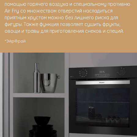
помощью горячего воздуха и специальному противню
Air Fry co множеством отверстий насладиться
приятным хрустом можно без лишнего риска для
фигуры. Также функция позволяет сушить фрукты,
овощи и травы для приготовления снеков и специй.
*ЭйрФрай