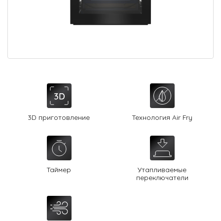
О Hotpoint
Технологии
Где купить
Журнал
Сервис
8 800 3333 887
3D приготовление
Технология Air Fry
Таймер
Утапливаемые
переключатели