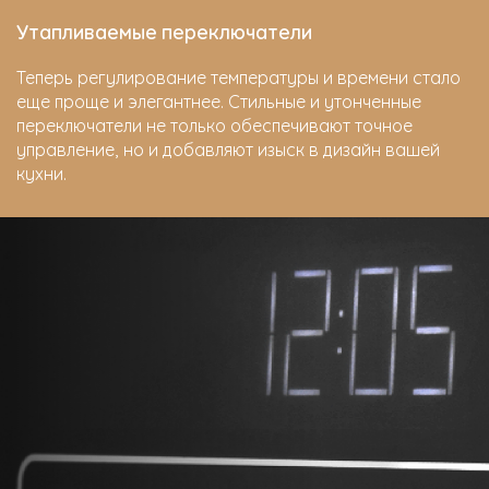
Утапливаемые переключатели
Теперь регулирование температуры и времени стало
еще проще и элегантнее. Стильные и утонченные
переключатели не только обеспечивают точное
управление, но и добавляют изыск в дизайн вашей
кухни.