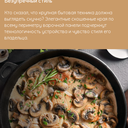
Безупречный стиль
Кто сказал, что крупная бытовая техника должна
выглядеть скучно? Элегантные скошенные края по
всему периметру варочной панели подчеркнут
технологичность устройства и чувство стиля его
владельца.