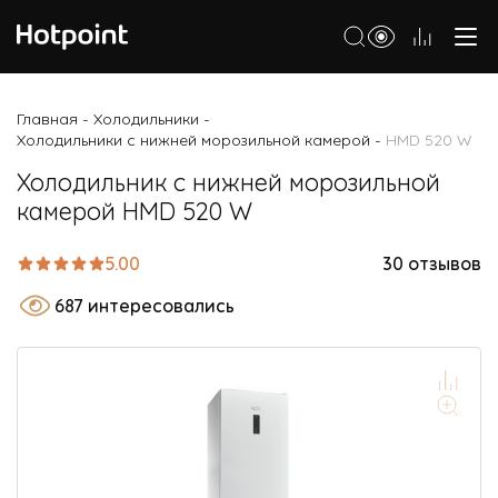
Холодильники
Главная
Холодильники
-
-
Холодильники с нижней морозильной камерой
HMD 520 W
-
Морозильные камеры
Холодильник с нижней морозильной
Стиральные и сушильные машины
камерой HMD 520 W
Посудомоечные машины
5.00
30 отзывов
Варочные панели
687 интересовались
Духовые шкафы
Кухонные плиты
Вытяжки
Микроволновые печи
Малая бытовая техника