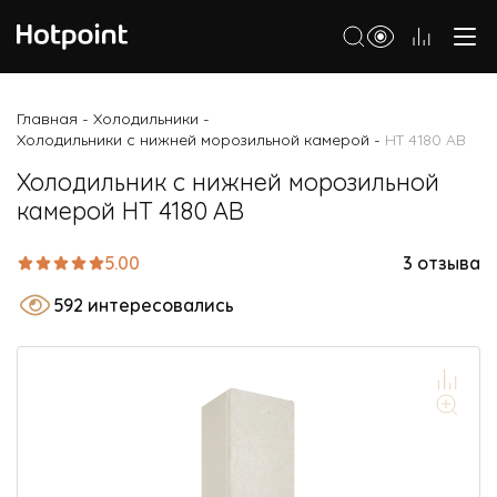
Холодильники
Главная
Холодильники
-
-
Холодильники с нижней морозильной камерой
HT 4180 AB
-
Морозильные камеры
Холодильник с нижней морозильной
Стиральные и сушильные машины
камерой HT 4180 AB
Посудомоечные машины
5.00
3 отзыва
Варочные панели
592 интересовались
Духовые шкафы
Кухонные плиты
Вытяжки
Микроволновые печи
Малая бытовая техника