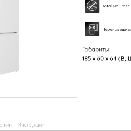
Total No Frost
Перенавешив
Габариты:
185 х 60 х 64 (В, 
стики
Инструкции