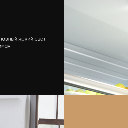
лавный яркий свет
имая