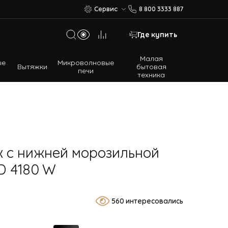
Сервис
8 800 3333 887
Где купить
Малая
ые
Микроволновые
Вытяжки
бытовая
печи
техника
Многодверные холодильники
Встраиваемые холодильники
 с нижней морозильной
D 4180 W
560 интересовались