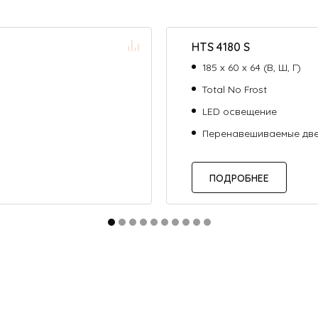
HTS 4180 S
185 х 60 х 64 (В, Ш, Г)
Total No Frost
LED освещение
Перенавешиваемые дв
ПОДРОБНЕЕ